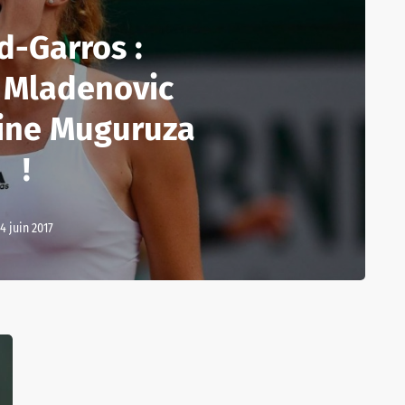
d-Garros :
a Mladenovic
bine Muguruza
!
4 juin 2017