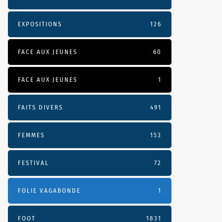
EXPOSITIONS
126
FACE AUX JEUNES
60
FACE AUX JEUNES
1
FAITS DIVERS
491
FEMMES
153
FESTIVAL
72
FOLIE VAGABONDE
1
FOOT
1831