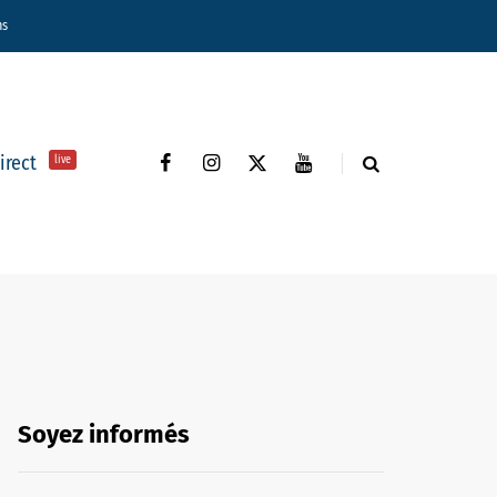
ns
direct
live
Soyez informés