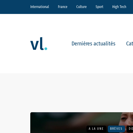
International
France
Culture
Sport
High Tech
Dernières actualités
Ca
A LA UNE
BRÈVES
DO