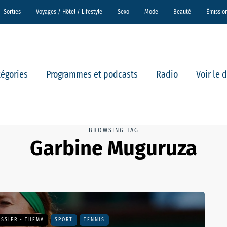
Sorties
Voyages / Hôtel / Lifestyle
Sexo
Mode
Beauté
Émissio
tégories
Programmes et podcasts
Radio
Voir le 
BROWSING TAG
Garbine Muguruza
SSIER - THEMA
SPORT
TENNIS