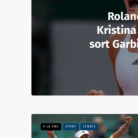
Rolan
Kristin
sort Gar
A LA UNE
SPORT
TENNIS