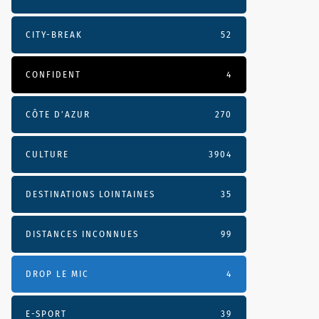
CITY-BREAK
52
CONFIDENT
4
CÔTE D’AZUR
270
CULTURE
3904
DESTINATIONS LOINTAINES
35
DISTANCES INCONNUES
99
DROP LE MIC
4
E-SPORT
39