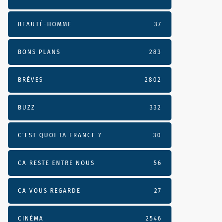
BEAUTÉ-HOMME
37
BONS PLANS
283
BRÈVES
2802
BUZZ
332
C'EST QUOI TA FRANCE ?
30
CA RESTE ENTRE NOUS
56
CA VOUS REGARDE
27
CINÉMA
2546