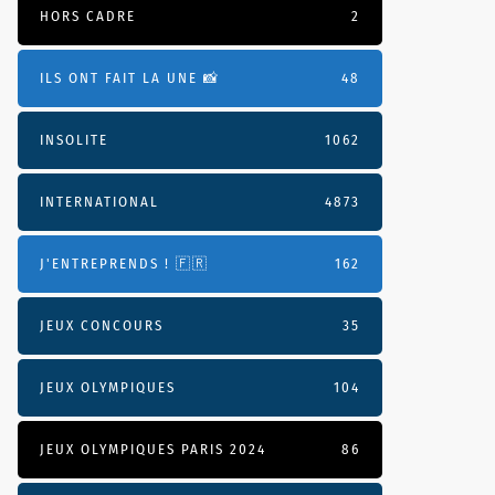
HORS CADRE
2
ILS ONT FAIT LA UNE 📸
48
INSOLITE
1062
INTERNATIONAL
4873
J'ENTREPRENDS ! 🇫🇷
162
JEUX CONCOURS
35
JEUX OLYMPIQUES
104
JEUX OLYMPIQUES PARIS 2024
86