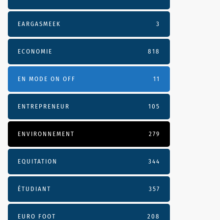
EARGASMEEK
3
ECONOMIE
818
EN MODE ON OFF
11
ENTREPRENEUR
105
ENVIRONNEMENT
279
EQUITATION
344
ÉTUDIANT
357
EURO FOOT
208