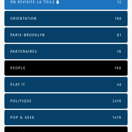
ON REVISITE LA TOILE 🖥️
12
ORIENTATION
166
PARIS-BROOKLYN
81
PARTENAIRES
18
PEOPLE
160
PLAY IT
46
POLITIQUE
2410
POP & GEEK
1478