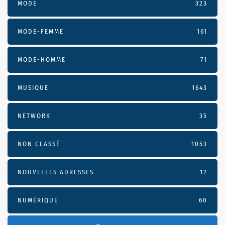
MODE
323
MODE-FEMME
161
MODE-HOMME
71
MUSIQUE
1643
NETWORK
35
NON CLASSÉ
1053
NOUVELLES ADRESSES
12
NUMÉRIQUE
60