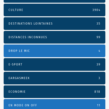
CULTURE
3904
DESTINATIONS LOINTAINES
35
DISTANCES INCONNUES
99
DROP LE MIC
4
E-SPORT
39
EARGASMEEK
3
ECONOMIE
818
EN MODE ON OFF
11