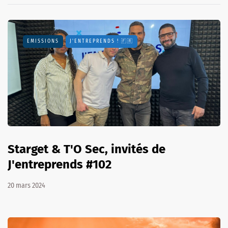
EMISSIONS
J'ENTREPRENDS ! 🇫🇷
Starget & T'O Sec, invités de
J'entreprends #102
20 mars 2024