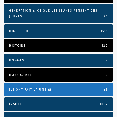
GÉNÉRATION Y: CE QUE LES JEUNES PENSENT DES
JEUNES
24
HIGH TECH
1511
HISTOIRE
120
HOMMES
52
HORS CADRE
2
ILS ONT FAIT LA UNE 📸
48
INSOLITE
1062