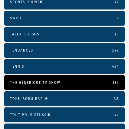
SPORTS D'HIVER
47
SWIFT
2
TALENTS FRAIS
35
TENDANCES
249
TENNIS
454
THE GÉNÉRIQUE TV SHOW
137
TOHU BOHU RAP 🤟
38
TOUT POUR RÉUSSIR
44