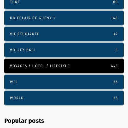
TURF
60
UN ÉCLAIR DE GUENY ⚡️
148
VIE ÉTUDIANTE
47
VOLLEY-BALL
3
VOYAGES / HÔTEL / LIFESTYLE
443
WEL
35
WORLD
36
Popular posts