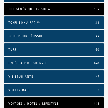
THE GÉNÉRIQUE TV SHOW
137
TOHU BOHU RAP 🤟
38
TOUT POUR RÉUSSIR
44
TURF
60
UN ÉCLAIR DE GUENY ⚡️
148
VIE ÉTUDIANTE
47
VOLLEY-BALL
3
VOYAGES / HÔTEL / LIFESTYLE
443