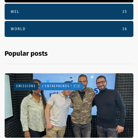
WEL
35
WORLD
36
Popular posts
EMISSIONS
J'ENTREPRENDS ! 🇫🇷