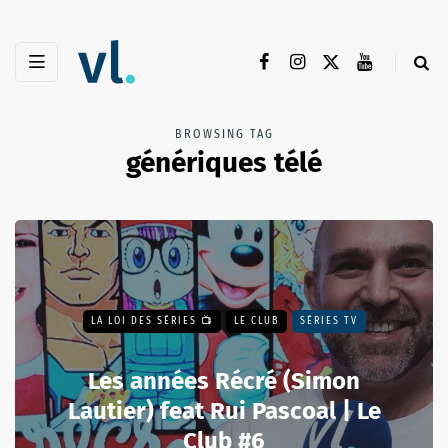
BROWSING TAG
génériques télé
LA LOI DES SÉRIES 📺
LE CLUB
SÉRIES TV
Les années Récré (Simon
Lautier) feat Rui Pascoal | Le
Club #6