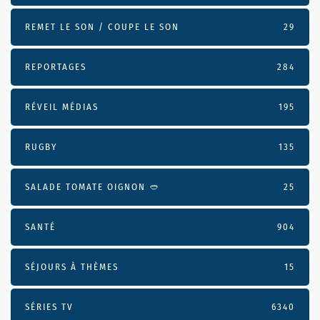
REMET LE SON / COUPE LE SON
29
REPORTAGES
284
RÉVEIL MÉDIAS
195
RUGBY
135
SALADE TOMATE OIGNON 🥙
25
SANTÉ
904
SÉJOURS À THÈMES
15
SÉRIES TV
6340