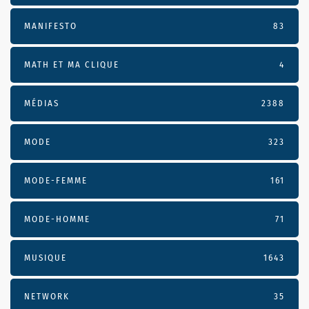
MANIFESTO
83
MATH ET MA CLIQUE
4
MÉDIAS
2388
MODE
323
MODE-FEMME
161
MODE-HOMME
71
MUSIQUE
1643
NETWORK
35