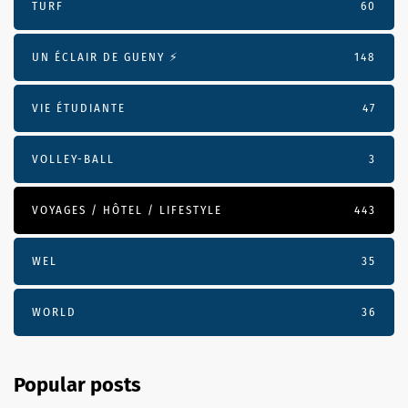
TURF
60
UN ÉCLAIR DE GUENY ⚡️
148
VIE ÉTUDIANTE
47
VOLLEY-BALL
3
VOYAGES / HÔTEL / LIFESTYLE
443
WEL
35
WORLD
36
Popular posts