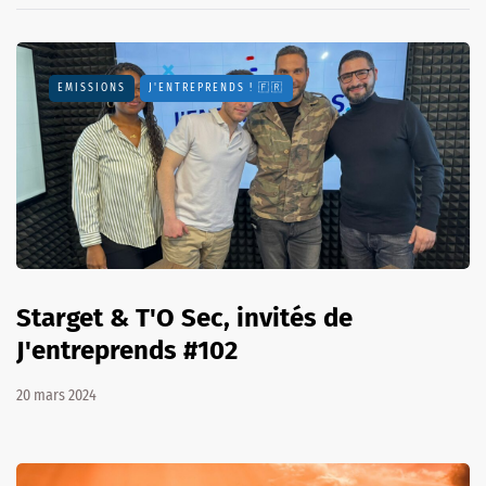
EMISSIONS
J'ENTREPRENDS ! 🇫🇷
Starget & T'O Sec, invités de
J'entreprends #102
20 mars 2024