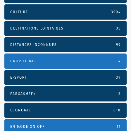
CULTURE
3904
DESTINATIONS LOINTAINES
35
DISTANCES INCONNUES
99
DROP LE MIC
4
E-SPORT
39
EARGASMEEK
3
ECONOMIE
818
EN MODE ON OFF
11