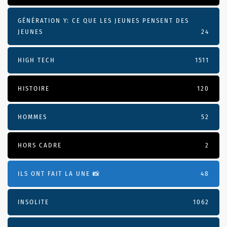
GÉNÉRATION Y: CE QUE LES JEUNES PENSENT DES
JEUNES
24
HIGH TECH
1511
HISTOIRE
120
HOMMES
52
HORS CADRE
2
ILS ONT FAIT LA UNE 📸
48
INSOLITE
1062