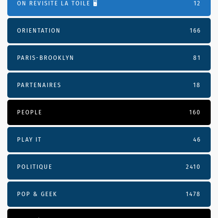
ON REVISITE LA TOILE 🖥️
12
ORIENTATION
166
PARIS-BROOKLYN
81
PARTENAIRES
18
PEOPLE
160
PLAY IT
46
POLITIQUE
2410
POP & GEEK
1478