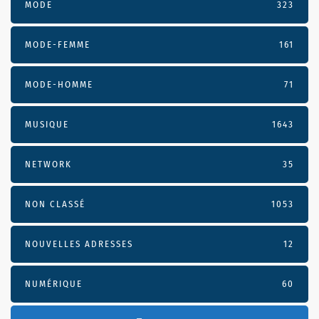
MODE
323
MODE-FEMME
161
MODE-HOMME
71
MUSIQUE
1643
NETWORK
35
NON CLASSÉ
1053
NOUVELLES ADRESSES
12
NUMÉRIQUE
60