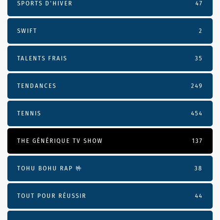
SPORTS D'HIVER
47
SWIFT
2
TALENTS FRAIS
35
TENDANCES
249
TENNIS
454
THE GÉNÉRIQUE TV SHOW
137
TOHU BOHU RAP 🤟
38
TOUT POUR RÉUSSIR
44