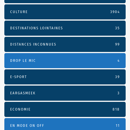
CULTURE
3904
DESTINATIONS LOINTAINES
35
DISTANCES INCONNUES
99
DROP LE MIC
4
E-SPORT
39
EARGASMEEK
3
ECONOMIE
818
EN MODE ON OFF
11