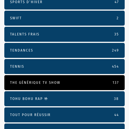
SPORTS D'HIVER
47
SWIFT
2
TALENTS FRAIS
35
TENDANCES
249
TENNIS
454
THE GÉNÉRIQUE TV SHOW
137
TOHU BOHU RAP 🤟
38
TOUT POUR RÉUSSIR
44