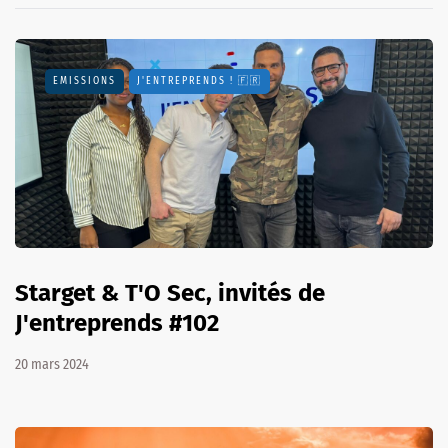
EMISSIONS
J'ENTREPRENDS ! 🇫🇷
Starget & T'O Sec, invités de
J'entreprends #102
20 mars 2024