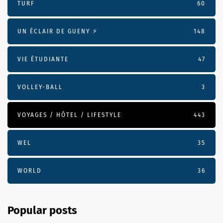
TURF
60
UN ÉCLAIR DE GUENY ⚡️
148
VIE ÉTUDIANTE
47
VOLLEY-BALL
3
VOYAGES / HÔTEL / LIFESTYLE
443
WEL
35
WORLD
36
Popular posts