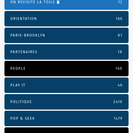
ON REVISITE LA TOILE 🖥️
12
ORIENTATION
166
PARIS-BROOKLYN
81
PARTENAIRES
18
PEOPLE
160
PLAY IT
46
POLITIQUE
2410
POP & GEEK
1479