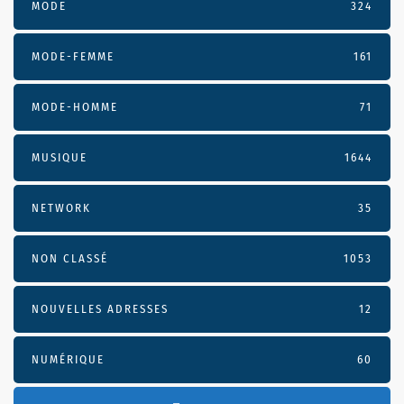
MODE
324
MODE-FEMME
161
MODE-HOMME
71
MUSIQUE
1644
NETWORK
35
NON CLASSÉ
1053
NOUVELLES ADRESSES
12
NUMÉRIQUE
60