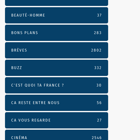
BEAUTÉ-HOMME
37
BONS PLANS
283
BRÈVES
2802
BUZZ
332
C'EST QUOI TA FRANCE ?
30
CA RESTE ENTRE NOUS
56
CA VOUS REGARDE
27
CINÉMA
2546