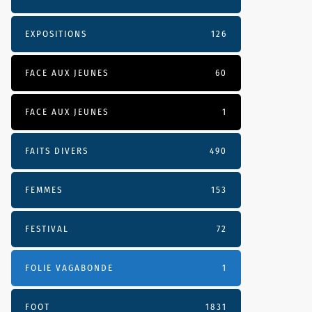
EXPOSITIONS
126
FACE AUX JEUNES
60
FACE AUX JEUNES
1
FAITS DIVERS
490
FEMMES
153
FESTIVAL
72
FOLIE VAGABONDE
1
FOOT
1831