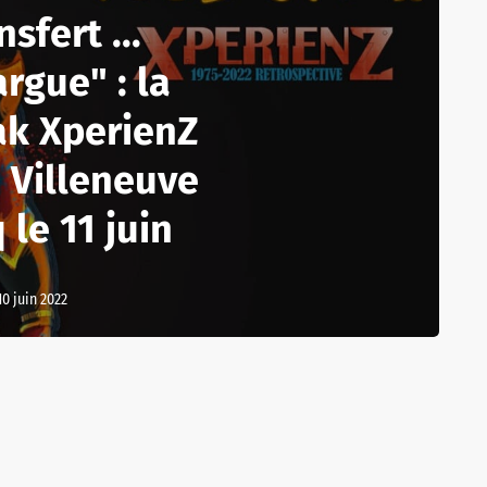
nsfert ...
rgue" : la
ak XperienZ
à Villeneuve
 le 11 juin
10 juin 2022