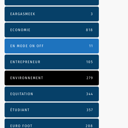
EARGASMEEK
3
ECONOMIE
818
EN MODE ON OFF
11
ENTREPRENEUR
105
ENVIRONNEMENT
279
EQUITATION
344
ÉTUDIANT
357
EURO FOOT
208