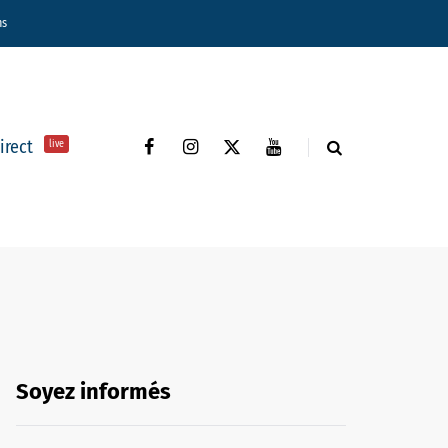
ns
direct
live
Soyez informés