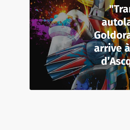
"Tra
autola
Goldor
arrive 
d’Ascq