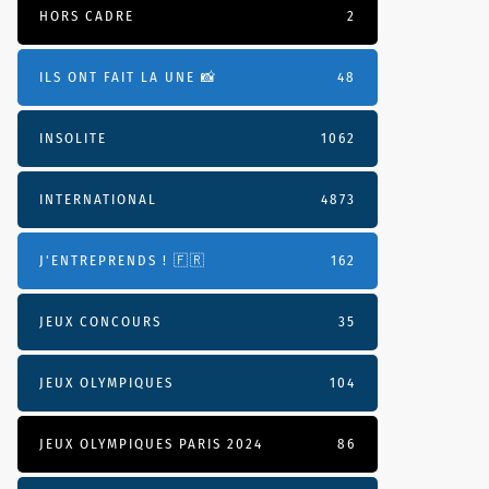
HORS CADRE
2
ILS ONT FAIT LA UNE 📸
48
INSOLITE
1062
INTERNATIONAL
4873
J'ENTREPRENDS ! 🇫🇷
162
JEUX CONCOURS
35
JEUX OLYMPIQUES
104
JEUX OLYMPIQUES PARIS 2024
86