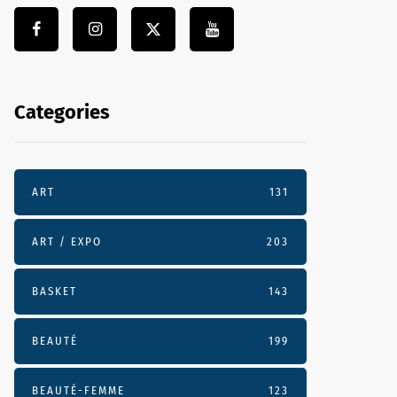
Categories
ART
131
ART / EXPO
203
BASKET
143
BEAUTÉ
199
BEAUTÉ-FEMME
123