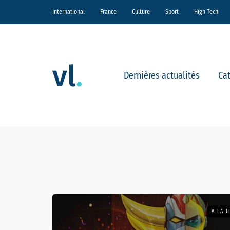
International
France
Culture
Sport
High Tech
Dernières actualités
Ca
A LA 