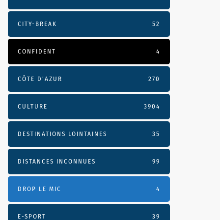
CITY-BREAK
52
CONFIDENT
4
CÔTE D’AZUR
270
CULTURE
3904
DESTINATIONS LOINTAINES
35
DISTANCES INCONNUES
99
DROP LE MIC
4
E-SPORT
39