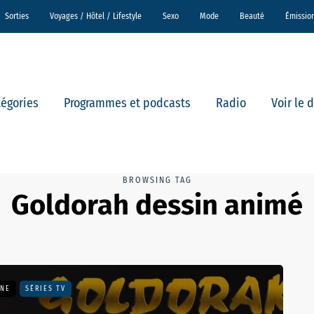
Sorties
Voyages / Hôtel / Lifestyle
Sexo
Mode
Beauté
Émissio
tégories
Programmes et podcasts
Radio
Voir le 
BROWSING TAG
Goldorah dessin animé
UNE
SÉRIES TV