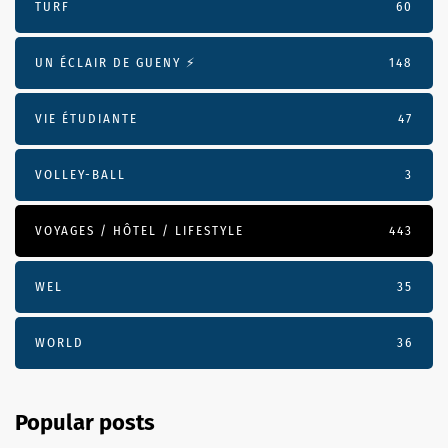
TURF
60
UN ÉCLAIR DE GUENY ⚡️
148
VIE ÉTUDIANTE
47
VOLLEY-BALL
3
VOYAGES / HÔTEL / LIFESTYLE
443
WEL
35
WORLD
36
Popular posts