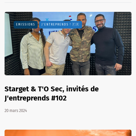
EMISSIONS
J'ENTREPRENDS ! 🇫🇷
Starget & T'O Sec, invités de
J'entreprends #102
20 mars 2024