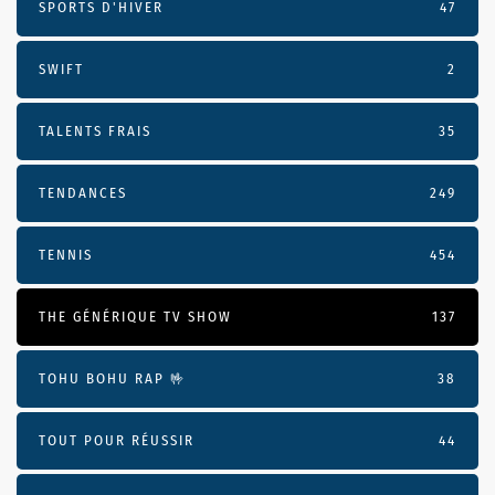
SPORTS D'HIVER
47
SWIFT
2
TALENTS FRAIS
35
TENDANCES
249
TENNIS
454
THE GÉNÉRIQUE TV SHOW
137
TOHU BOHU RAP 🤟
38
TOUT POUR RÉUSSIR
44