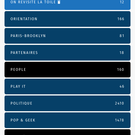
ON REVISITE LA TOILE 🖥️
12
ORIENTATION
166
PARIS-BROOKLYN
81
PARTENAIRES
18
PEOPLE
160
PLAY IT
46
POLITIQUE
2410
POP & GEEK
1478