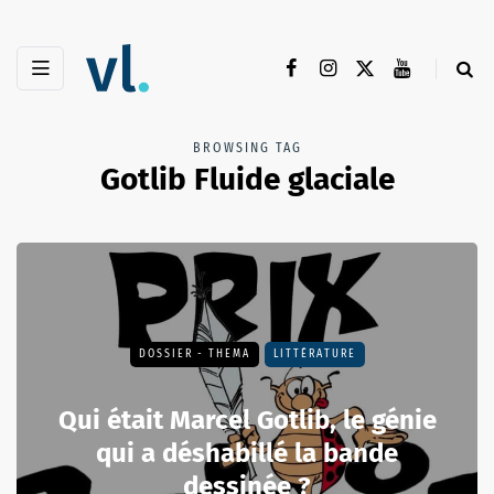
BROWSING TAG
Gotlib Fluide glaciale
DOSSIER - THEMA
LITTÉRATURE
Qui était Marcel Gotlib, le génie
qui a déshabillé la bande
dessinée ?