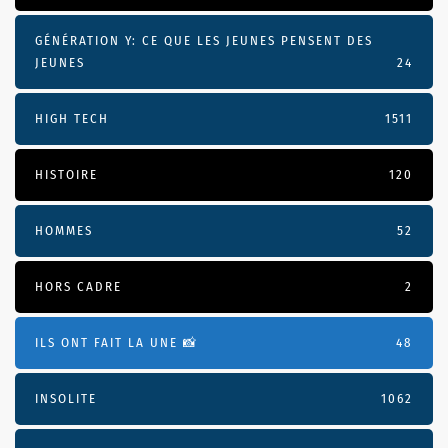
GÉNÉRATION Y: CE QUE LES JEUNES PENSENT DES
JEUNES
24
HIGH TECH
1511
HISTOIRE
120
HOMMES
52
HORS CADRE
2
ILS ONT FAIT LA UNE 📸
48
INSOLITE
1062