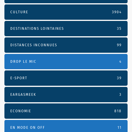
CULTURE
3904
DESTINATIONS LOINTAINES
35
DISTANCES INCONNUES
99
DROP LE MIC
4
E-SPORT
39
EARGASMEEK
3
ECONOMIE
818
EN MODE ON OFF
11