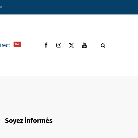
ns
direct
live
Soyez informés