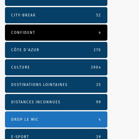
CITY-BREAK
52
CONFIDENT
4
CÔTE D’AZUR
270
CULTURE
3904
DESTINATIONS LOINTAINES
35
DISTANCES INCONNUES
99
DROP LE MIC
4
E-SPORT
39