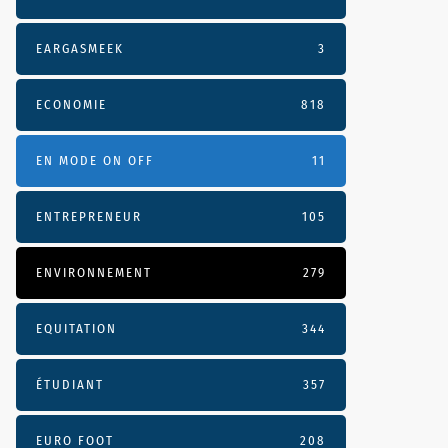
EARGASMEEK
3
ECONOMIE
818
EN MODE ON OFF
11
ENTREPRENEUR
105
ENVIRONNEMENT
279
EQUITATION
344
ÉTUDIANT
357
EURO FOOT
208