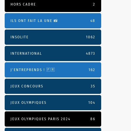
HORS CADRE
2
ILS ONT FAIT LA UNE 📸
48
INSOLITE
1062
INTERNATIONAL
4873
J'ENTREPRENDS ! 🇫🇷
162
JEUX CONCOURS
35
JEUX OLYMPIQUES
104
JEUX OLYMPIQUES PARIS 2024
86