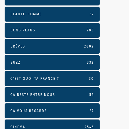
BEAUTÉ-HOMME
37
BONS PLANS
283
BRÈVES
2802
BUZZ
332
C'EST QUOI TA FRANCE ?
30
CA RESTE ENTRE NOUS
56
CA VOUS REGARDE
27
CINÉMA
2546