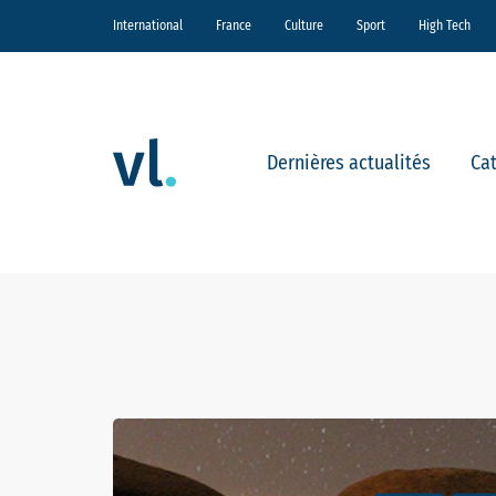
International
France
Culture
Sport
High Tech
Dernières actualités
Ca