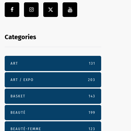
Categories
ART
131
ART / EXPO
203
BASKET
143
BEAUTÉ
199
BEAUTÉ-FEMME
123