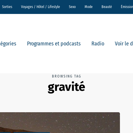
Sorties
Voyages / Hôtel / Lifestyle
Sexo
Mode
Beauté
Émissio
tégories
Programmes et podcasts
Radio
Voir le 
BROWSING TAG
gravité