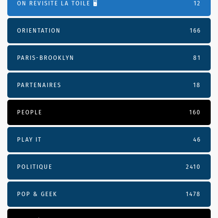
ON REVISITE LA TOILE 🖥️
12
ORIENTATION
166
PARIS-BROOKLYN
81
PARTENAIRES
18
PEOPLE
160
PLAY IT
46
POLITIQUE
2410
POP & GEEK
1478