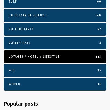
TURF
60
UN ÉCLAIR DE GUENY ⚡️
148
VIE ÉTUDIANTE
47
VOLLEY-BALL
3
VOYAGES / HÔTEL / LIFESTYLE
443
WEL
35
WORLD
36
Popular posts