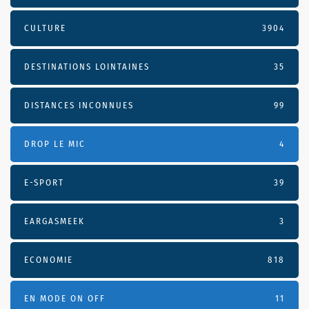
CULTURE
3904
DESTINATIONS LOINTAINES
35
DISTANCES INCONNUES
99
DROP LE MIC
4
E-SPORT
39
EARGASMEEK
3
ECONOMIE
818
EN MODE ON OFF
11