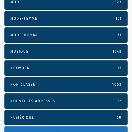
MODE
323
MODE-FEMME
161
MODE-HOMME
71
MUSIQUE
1643
NETWORK
35
NON CLASSÉ
1053
NOUVELLES ADRESSES
12
NUMÉRIQUE
60