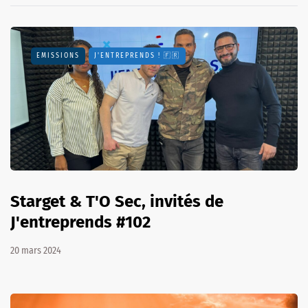
EMISSIONS
J'ENTREPRENDS ! 🇫🇷
Starget & T'O Sec, invités de
J'entreprends #102
20 mars 2024