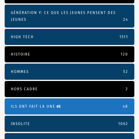
GÉNÉRATION Y: CE QUE LES JEUNES PENSENT DES
JEUNES
24
HIGH TECH
1511
HISTOIRE
120
HOMMES
52
HORS CADRE
2
ILS ONT FAIT LA UNE 📸
48
INSOLITE
1062