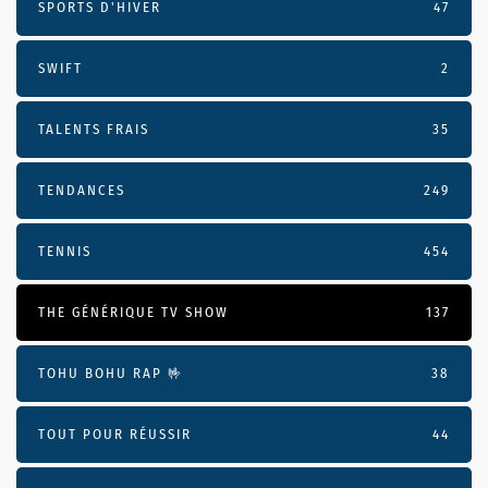
SPORTS D'HIVER
47
SWIFT
2
TALENTS FRAIS
35
TENDANCES
249
TENNIS
454
THE GÉNÉRIQUE TV SHOW
137
TOHU BOHU RAP 🤟
38
TOUT POUR RÉUSSIR
44