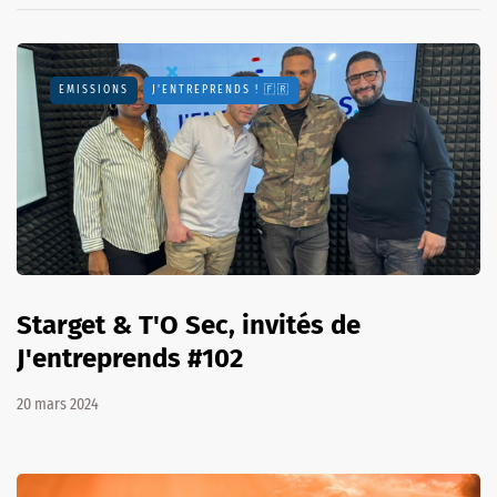
EMISSIONS
J'ENTREPRENDS ! 🇫🇷
Starget & T'O Sec, invités de
J'entreprends #102
20 mars 2024