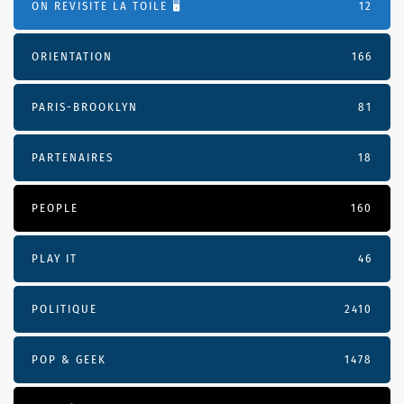
ON REVISITE LA TOILE 🖥️
12
ORIENTATION
166
PARIS-BROOKLYN
81
PARTENAIRES
18
PEOPLE
160
PLAY IT
46
POLITIQUE
2410
POP & GEEK
1478