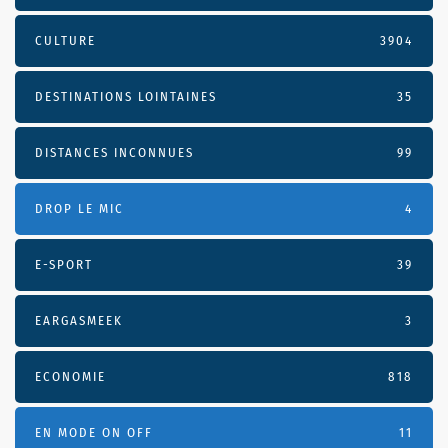
CULTURE
3904
DESTINATIONS LOINTAINES
35
DISTANCES INCONNUES
99
DROP LE MIC
4
E-SPORT
39
EARGASMEEK
3
ECONOMIE
818
EN MODE ON OFF
11