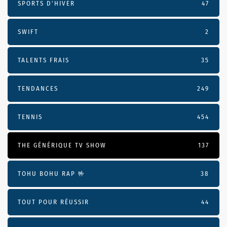
SPORTS D'HIVER
47
SWIFT
2
TALENTS FRAIS
35
TENDANCES
249
TENNIS
454
THE GÉNÉRIQUE TV SHOW
137
TOHU BOHU RAP 🤟
38
TOUT POUR RÉUSSIR
44