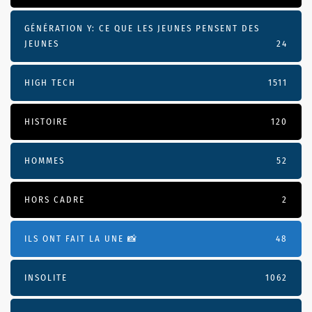
GÉNÉRATION Y: CE QUE LES JEUNES PENSENT DES
JEUNES
24
HIGH TECH
1511
HISTOIRE
120
HOMMES
52
HORS CADRE
2
ILS ONT FAIT LA UNE 📸
48
INSOLITE
1062