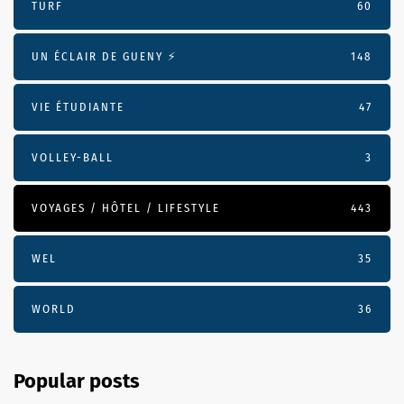
TURF
60
UN ÉCLAIR DE GUENY ⚡️
148
VIE ÉTUDIANTE
47
VOLLEY-BALL
3
VOYAGES / HÔTEL / LIFESTYLE
443
WEL
35
WORLD
36
Popular posts