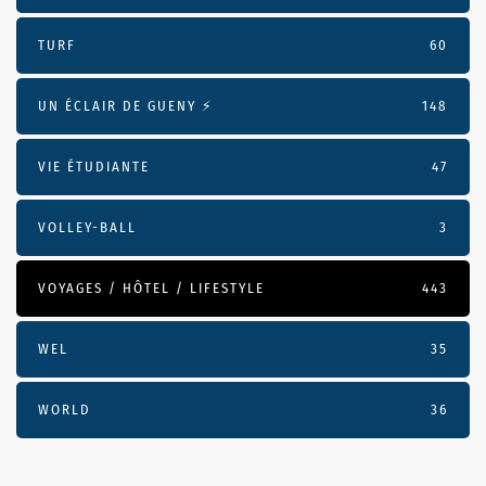
TURF
60
UN ÉCLAIR DE GUENY ⚡️
148
VIE ÉTUDIANTE
47
VOLLEY-BALL
3
VOYAGES / HÔTEL / LIFESTYLE
443
WEL
35
WORLD
36