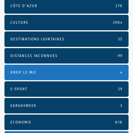
CÔTE D’AZUR
270
CULTURE
3904
DESTINATIONS LOINTAINES
35
DISTANCES INCONNUES
99
DROP LE MIC
4
E-SPORT
39
EARGASMEEK
3
ECONOMIE
818