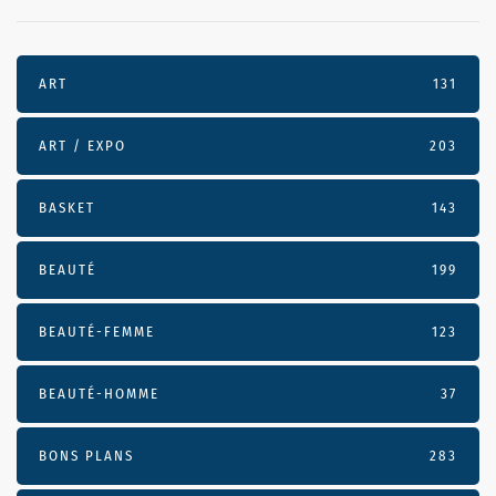
ART
131
ART / EXPO
203
BASKET
143
BEAUTÉ
199
BEAUTÉ-FEMME
123
BEAUTÉ-HOMME
37
BONS PLANS
283