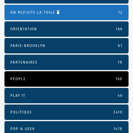
ON REVISITE LA TOILE 🖥️
12
ORIENTATION
166
PARIS-BROOKLYN
81
PARTENAIRES
18
PEOPLE
160
PLAY IT
46
POLITIQUE
2410
POP & GEEK
1478