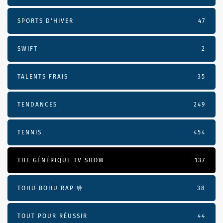
SPORTS D'HIVER
47
SWIFT
2
TALENTS FRAIS
35
TENDANCES
249
TENNIS
454
THE GÉNÉRIQUE TV SHOW
137
TOHU BOHU RAP 🤟
38
TOUT POUR RÉUSSIR
44