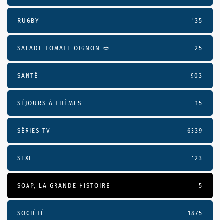
RUGBY
135
SALADE TOMATE OIGNON 🥙
25
SANTÉ
903
SÉJOURS À THÈMES
15
SÉRIES TV
6339
SEXE
123
SOAP, LA GRANDE HISTOIRE
5
SOCIÉTÉ
1875