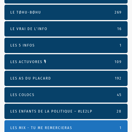
LE TØHU-BØHU
269
LE VRAI DE L’INFO
16
LES 5 INFOS
1
LES ACTUVORES 🎙
109
LES AS DU PLACARD
192
LES COLOCS
45
LES ENFANTS DE LA POLITIQUE – #LE2LP
28
LES MIX - TU ME REMERCIERAS
1