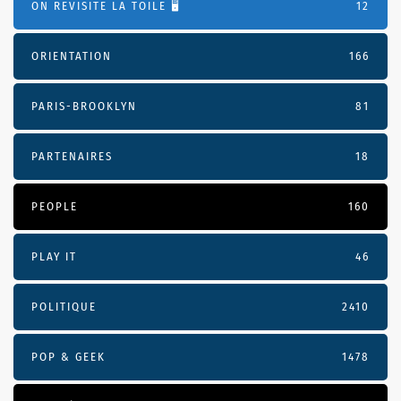
ON REVISITE LA TOILE 🖥️
12
ORIENTATION
166
PARIS-BROOKLYN
81
PARTENAIRES
18
PEOPLE
160
PLAY IT
46
POLITIQUE
2410
POP & GEEK
1478