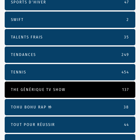
SPORTS D'HIVER
47
SWIFT
2
TALENTS FRAIS
35
TENDANCES
249
TENNIS
454
THE GÉNÉRIQUE TV SHOW
137
TOHU BOHU RAP 🤟
38
TOUT POUR RÉUSSIR
44