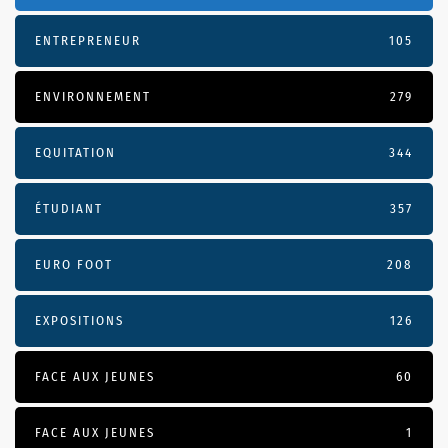
ENTREPRENEUR
105
ENVIRONNEMENT
279
EQUITATION
344
ÉTUDIANT
357
EURO FOOT
208
EXPOSITIONS
126
FACE AUX JEUNES
60
FACE AUX JEUNES
1