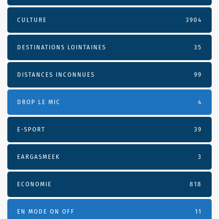
CULTURE
3904
DESTINATIONS LOINTAINES
35
DISTANCES INCONNUES
99
DROP LE MIC
4
E-SPORT
39
EARGASMEEK
3
ECONOMIE
818
EN MODE ON OFF
11