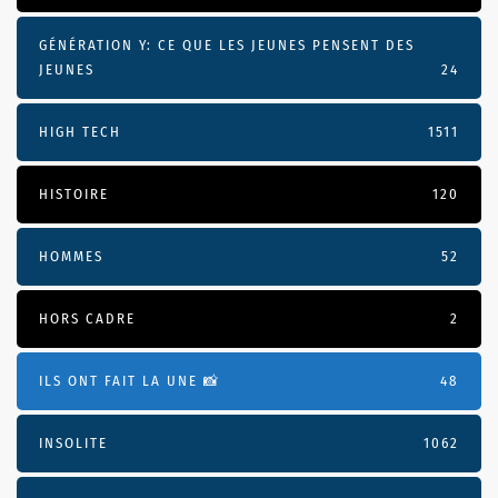
GÉNÉRATION Y: CE QUE LES JEUNES PENSENT DES
JEUNES
24
HIGH TECH
1511
HISTOIRE
120
HOMMES
52
HORS CADRE
2
ILS ONT FAIT LA UNE 📸
48
INSOLITE
1062