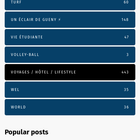
TURF
60
UN ÉCLAIR DE GUENY ⚡️
148
VIE ÉTUDIANTE
47
VOLLEY-BALL
3
VOYAGES / HÔTEL / LIFESTYLE
443
WEL
35
WORLD
36
Popular posts