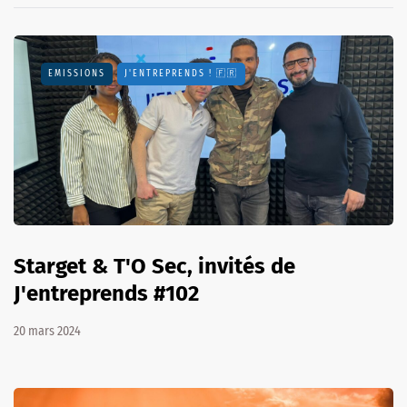
EMISSIONS
J'ENTREPRENDS ! 🇫🇷
Starget & T'O Sec, invités de
J'entreprends #102
20 mars 2024