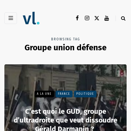
BROWSING TAG
Groupe union défense
A LA UNE
FRANCE
POLITIQUE
C’est quoi le GUD, groupe
d’ultradroite que veut dissoudre
Gérald Darmanin ?