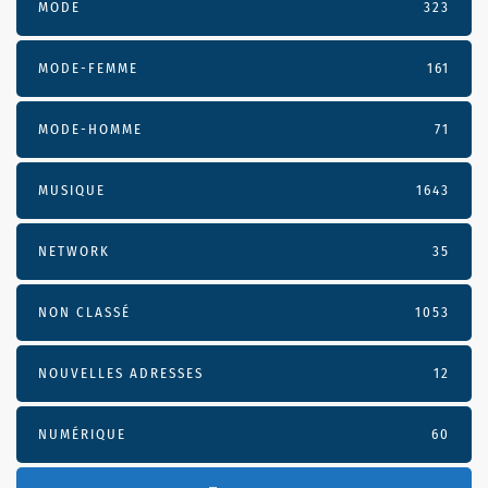
MODE
323
MODE-FEMME
161
MODE-HOMME
71
MUSIQUE
1643
NETWORK
35
NON CLASSÉ
1053
NOUVELLES ADRESSES
12
NUMÉRIQUE
60