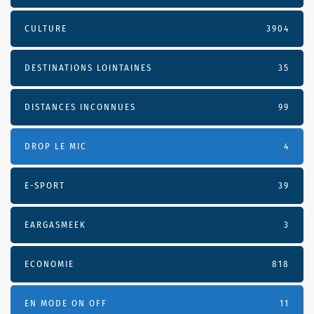
CULTURE
3904
DESTINATIONS LOINTAINES
35
DISTANCES INCONNUES
99
DROP LE MIC
4
E-SPORT
39
EARGASMEEK
3
ECONOMIE
818
EN MODE ON OFF
11