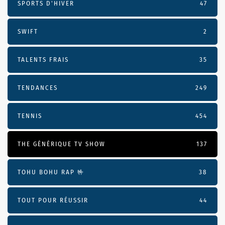
SPORTS D'HIVER
47
SWIFT
2
TALENTS FRAIS
35
TENDANCES
249
TENNIS
454
THE GÉNÉRIQUE TV SHOW
137
TOHU BOHU RAP 🤟
38
TOUT POUR RÉUSSIR
44