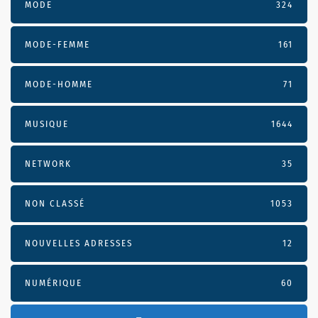
MODE
324
MODE-FEMME
161
MODE-HOMME
71
MUSIQUE
1644
NETWORK
35
NON CLASSÉ
1053
NOUVELLES ADRESSES
12
NUMÉRIQUE
60