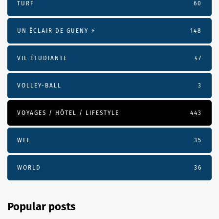
TURF
60
UN ÉCLAIR DE GUENY ⚡️
148
VIE ÉTUDIANTE
47
VOLLEY-BALL
3
VOYAGES / HÔTEL / LIFESTYLE
443
WEL
35
WORLD
36
Popular posts