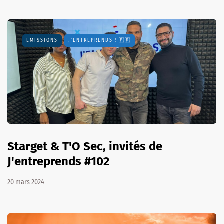
EMISSIONS
J'ENTREPRENDS ! 🇫🇷
Starget & T'O Sec, invités de
J'entreprends #102
20 mars 2024