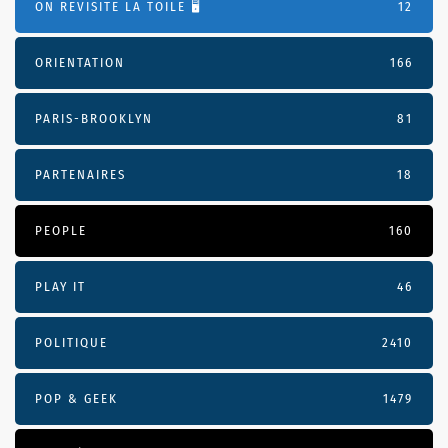
ON REVISITE LA TOILE 🖥️
12
ORIENTATION
166
PARIS-BROOKLYN
81
PARTENAIRES
18
PEOPLE
160
PLAY IT
46
POLITIQUE
2410
POP & GEEK
1479