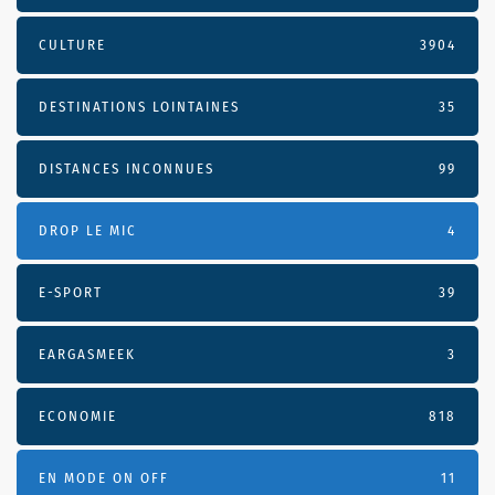
CULTURE
3904
DESTINATIONS LOINTAINES
35
DISTANCES INCONNUES
99
DROP LE MIC
4
E-SPORT
39
EARGASMEEK
3
ECONOMIE
818
EN MODE ON OFF
11