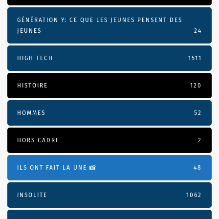
GÉNÉRATION Y: CE QUE LES JEUNES PENSENT DES
JEUNES
24
HIGH TECH
1511
HISTOIRE
120
HOMMES
52
HORS CADRE
2
ILS ONT FAIT LA UNE 📸
48
INSOLITE
1062