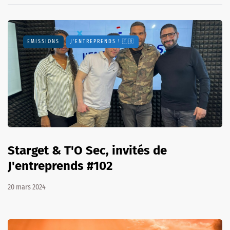
EMISSIONS
J'ENTREPRENDS ! 🇫🇷
Starget & T'O Sec, invités de
J'entreprends #102
20 mars 2024