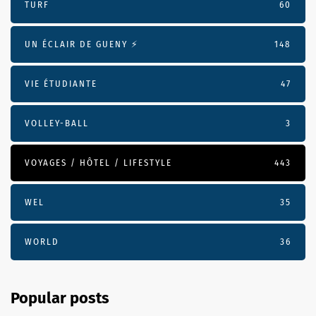
TURF
60
UN ÉCLAIR DE GUENY ⚡️
148
VIE ÉTUDIANTE
47
VOLLEY-BALL
3
VOYAGES / HÔTEL / LIFESTYLE
443
WEL
35
WORLD
36
Popular posts