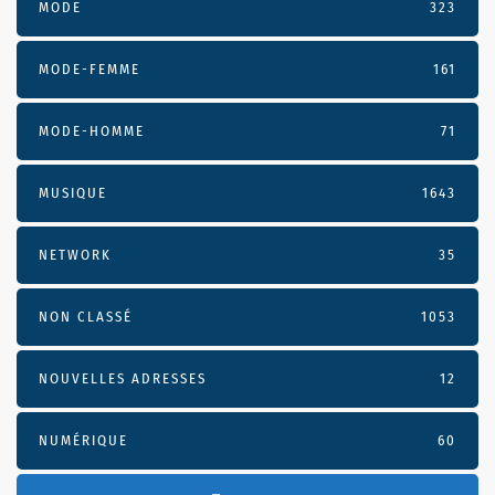
MODE
323
MODE-FEMME
161
MODE-HOMME
71
MUSIQUE
1643
NETWORK
35
NON CLASSÉ
1053
NOUVELLES ADRESSES
12
NUMÉRIQUE
60