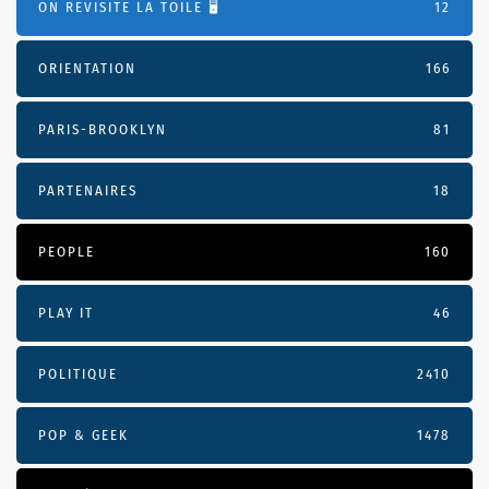
ON REVISITE LA TOILE 🖥️
12
ORIENTATION
166
PARIS-BROOKLYN
81
PARTENAIRES
18
PEOPLE
160
PLAY IT
46
POLITIQUE
2410
POP & GEEK
1478