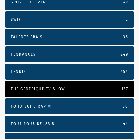
SPORTS D'HIVER
47
SWIFT
2
TALENTS FRAIS
35
TENDANCES
249
TENNIS
454
THE GÉNÉRIQUE TV SHOW
137
TOHU BOHU RAP 🤟
38
TOUT POUR RÉUSSIR
44