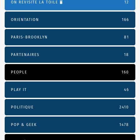
ON REVISITE LA TOILE 🖥️
12
ORIENTATION
166
PARIS-BROOKLYN
81
PARTENAIRES
18
PEOPLE
160
PLAY IT
46
POLITIQUE
2410
POP & GEEK
1478