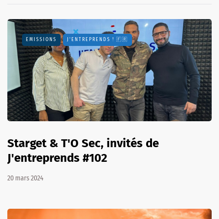
EMISSIONS
J'ENTREPRENDS ! 🇫🇷
Starget & T'O Sec, invités de
J'entreprends #102
20 mars 2024