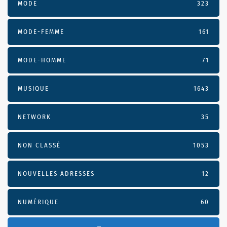
MODE
323
MODE-FEMME
161
MODE-HOMME
71
MUSIQUE
1643
NETWORK
35
NON CLASSÉ
1053
NOUVELLES ADRESSES
12
NUMÉRIQUE
60