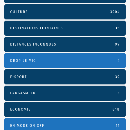
CULTURE
3904
DESTINATIONS LOINTAINES
35
DISTANCES INCONNUES
99
DROP LE MIC
4
E-SPORT
39
EARGASMEEK
3
ECONOMIE
818
EN MODE ON OFF
11