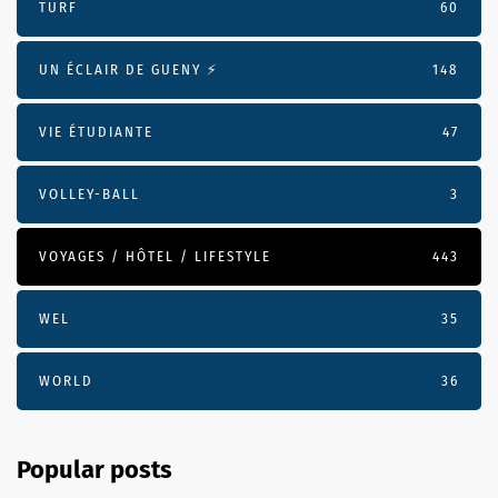
TURF
60
UN ÉCLAIR DE GUENY ⚡️
148
VIE ÉTUDIANTE
47
VOLLEY-BALL
3
VOYAGES / HÔTEL / LIFESTYLE
443
WEL
35
WORLD
36
Popular posts