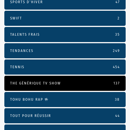
SPORTS D'HIVER
47
SWIFT
2
TALENTS FRAIS
35
TENDANCES
249
TENNIS
454
THE GÉNÉRIQUE TV SHOW
137
TOHU BOHU RAP 🤟
38
TOUT POUR RÉUSSIR
44