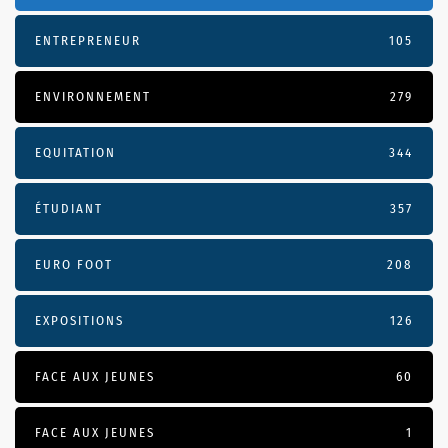
ENTREPRENEUR
105
ENVIRONNEMENT
279
EQUITATION
344
ÉTUDIANT
357
EURO FOOT
208
EXPOSITIONS
126
FACE AUX JEUNES
60
FACE AUX JEUNES
1