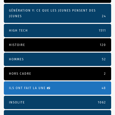
GÉNÉRATION Y: CE QUE LES JEUNES PENSENT DES
JEUNES
24
HIGH TECH
1511
HISTOIRE
120
HOMMES
52
HORS CADRE
2
ILS ONT FAIT LA UNE 📸
48
INSOLITE
1062