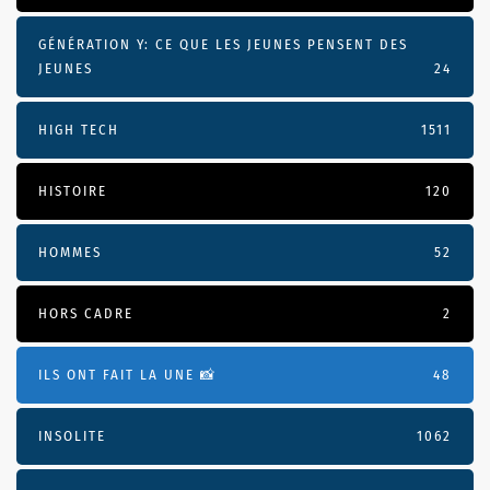
GÉNÉRATION Y: CE QUE LES JEUNES PENSENT DES
JEUNES
24
HIGH TECH
1511
HISTOIRE
120
HOMMES
52
HORS CADRE
2
ILS ONT FAIT LA UNE 📸
48
INSOLITE
1062