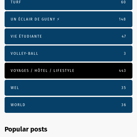
TURF
60
UN ÉCLAIR DE GUENY ⚡️
148
VIE ÉTUDIANTE
47
VOLLEY-BALL
3
VOYAGES / HÔTEL / LIFESTYLE
443
WEL
35
WORLD
36
Popular posts