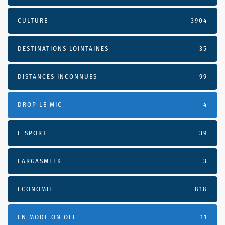
CULTURE
3904
DESTINATIONS LOINTAINES
35
DISTANCES INCONNUES
99
DROP LE MIC
4
E-SPORT
39
EARGASMEEK
3
ECONOMIE
818
EN MODE ON OFF
11