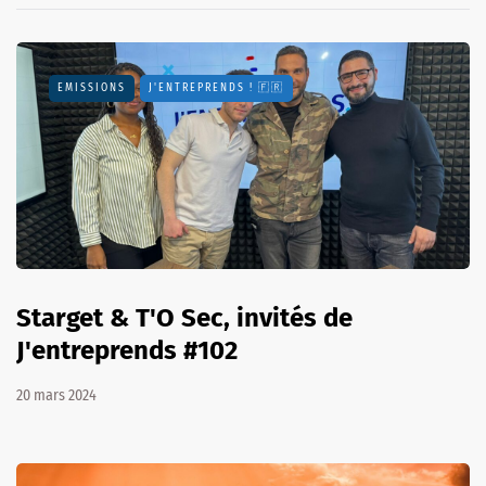
EMISSIONS
J'ENTREPRENDS ! 🇫🇷
Starget & T'O Sec, invités de
J'entreprends #102
20 mars 2024