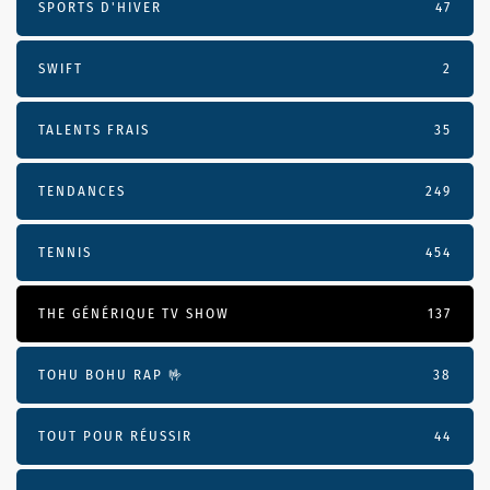
SPORTS D'HIVER
47
SWIFT
2
TALENTS FRAIS
35
TENDANCES
249
TENNIS
454
THE GÉNÉRIQUE TV SHOW
137
TOHU BOHU RAP 🤟
38
TOUT POUR RÉUSSIR
44