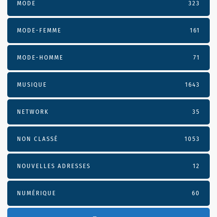
MODE
323
MODE-FEMME
161
MODE-HOMME
71
MUSIQUE
1643
NETWORK
35
NON CLASSÉ
1053
NOUVELLES ADRESSES
12
NUMÉRIQUE
60