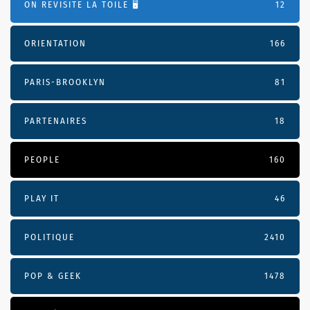
ON REVISITE LA TOILE 🖥️
12
ORIENTATION
166
PARIS-BROOKLYN
81
PARTENAIRES
18
PEOPLE
160
PLAY IT
46
POLITIQUE
2410
POP & GEEK
1478