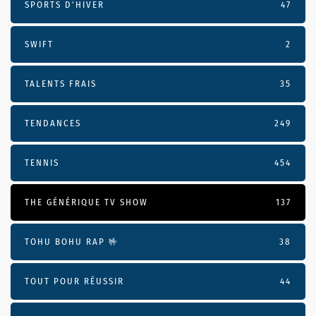
SPORTS D'HIVER
47
SWIFT
2
TALENTS FRAIS
35
TENDANCES
249
TENNIS
454
THE GÉNÉRIQUE TV SHOW
137
TOHU BOHU RAP 🤟
38
TOUT POUR RÉUSSIR
44