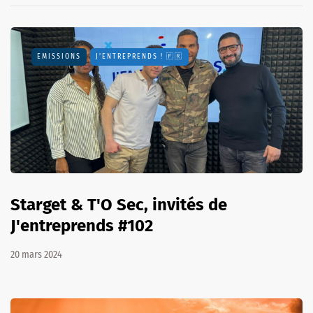
EMISSIONS
J'ENTREPRENDS ! 🇫🇷
Starget & T'O Sec, invités de
J'entreprends #102
20 mars 2024