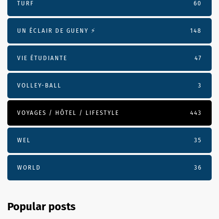
TURF
60
UN ÉCLAIR DE GUENY ⚡️
148
VIE ÉTUDIANTE
47
VOLLEY-BALL
3
VOYAGES / HÔTEL / LIFESTYLE
443
WEL
35
WORLD
36
Popular posts