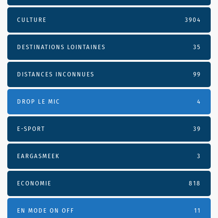
CULTURE
3904
DESTINATIONS LOINTAINES
35
DISTANCES INCONNUES
99
DROP LE MIC
4
E-SPORT
39
EARGASMEEK
3
ECONOMIE
818
EN MODE ON OFF
11