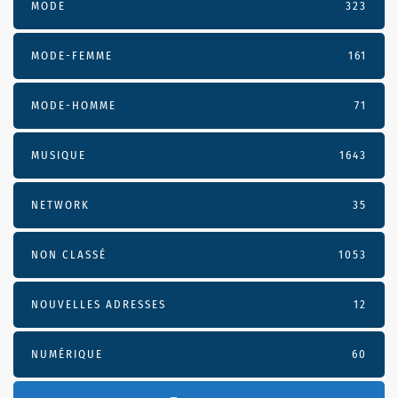
MODE
323
MODE-FEMME
161
MODE-HOMME
71
MUSIQUE
1643
NETWORK
35
NON CLASSÉ
1053
NOUVELLES ADRESSES
12
NUMÉRIQUE
60