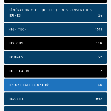
GÉNÉRATION Y: CE QUE LES JEUNES PENSENT DES
JEUNES
24
HIGH TECH
1511
HISTOIRE
120
HOMMES
52
HORS CADRE
2
ILS ONT FAIT LA UNE 📸
48
INSOLITE
1062