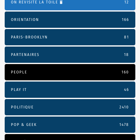
ON REVISITE LA TOILE 🖥️
12
ORIENTATION
166
PARIS-BROOKLYN
81
PARTENAIRES
18
PEOPLE
160
PLAY IT
46
POLITIQUE
2410
POP & GEEK
1478