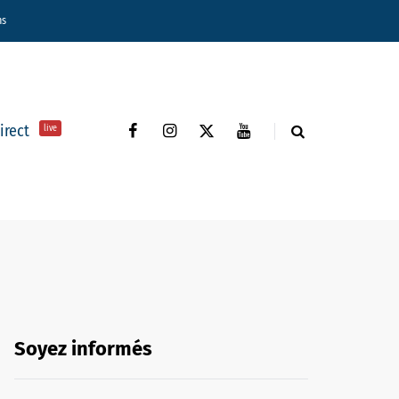
ns
direct
live
Soyez informés