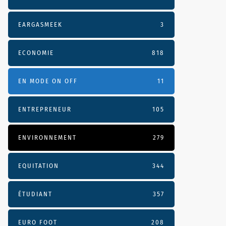
EARGASMEEK
3
ECONOMIE
818
EN MODE ON OFF
11
ENTREPRENEUR
105
ENVIRONNEMENT
279
EQUITATION
344
ÉTUDIANT
357
EURO FOOT
208