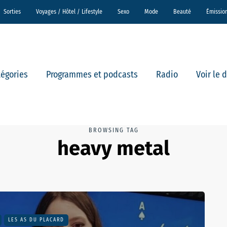
Sorties
Voyages / Hôtel / Lifestyle
Sexo
Mode
Beauté
Émissio
tégories
Programmes et podcasts
Radio
Voir le 
BROWSING TAG
heavy metal
LES AS DU PLACARD