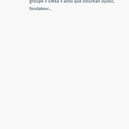
groupe « Elfika » ainsi que Douchan Djukic,
fondateur…