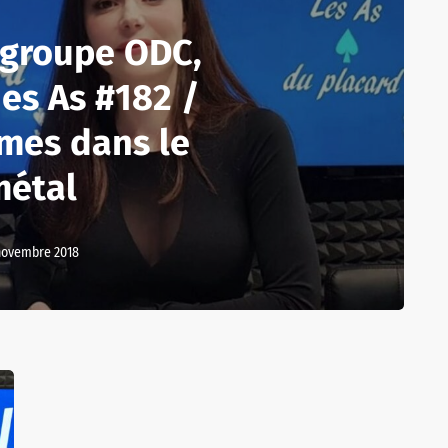
 groupe ODC,
des As #182 /
mes dans le
métal
novembre 2018