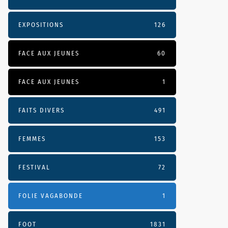
EXPOSITIONS
126
FACE AUX JEUNES
60
FACE AUX JEUNES
1
FAITS DIVERS
491
FEMMES
153
FESTIVAL
72
FOLIE VAGABONDE
1
FOOT
1831