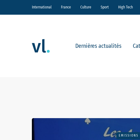
International
France
Culture
Sport
High Tech
Dernières actualités
Ca
EMISSIONS