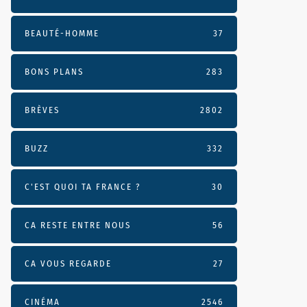
BEAUTÉ-HOMME
37
BONS PLANS
283
BRÈVES
2802
BUZZ
332
C'EST QUOI TA FRANCE ?
30
CA RESTE ENTRE NOUS
56
CA VOUS REGARDE
27
CINÉMA
2546