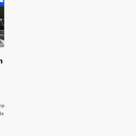
n
.mp3Le
la