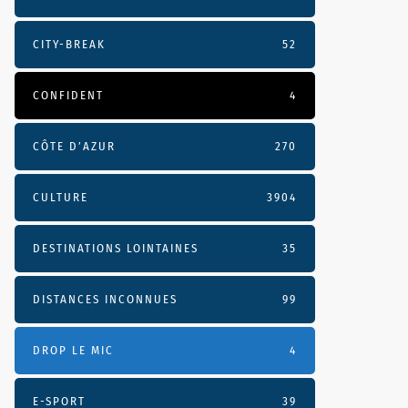
CITY-BREAK
52
CONFIDENT
4
CÔTE D’AZUR
270
CULTURE
3904
DESTINATIONS LOINTAINES
35
DISTANCES INCONNUES
99
DROP LE MIC
4
E-SPORT
39