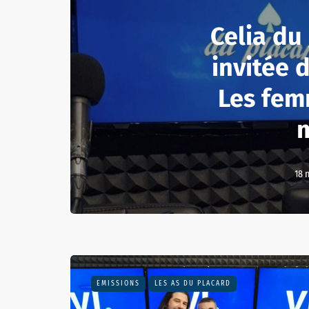
Celia du
invitée 
Les fem
18 
EMISSIONS
LES AS DU PLACARD