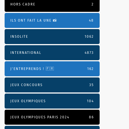
HORS CADRE
2
ILS ONT FAIT LA UNE 📸
48
INSOLITE
1062
INTERNATIONAL
4873
J'ENTREPRENDS ! 🇫🇷
162
JEUX CONCOURS
35
JEUX OLYMPIQUES
104
JEUX OLYMPIQUES PARIS 2024
86