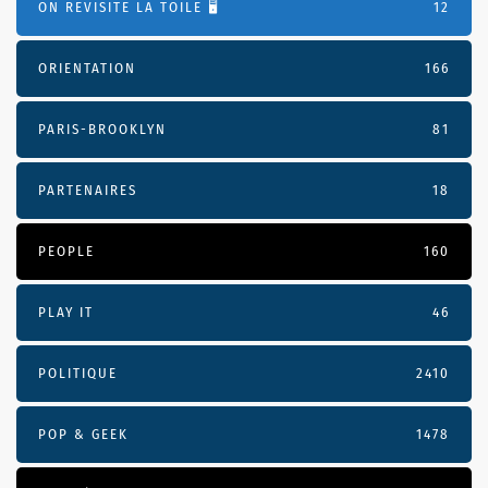
ON REVISITE LA TOILE 🖥️
12
ORIENTATION
166
PARIS-BROOKLYN
81
PARTENAIRES
18
PEOPLE
160
PLAY IT
46
POLITIQUE
2410
POP & GEEK
1478