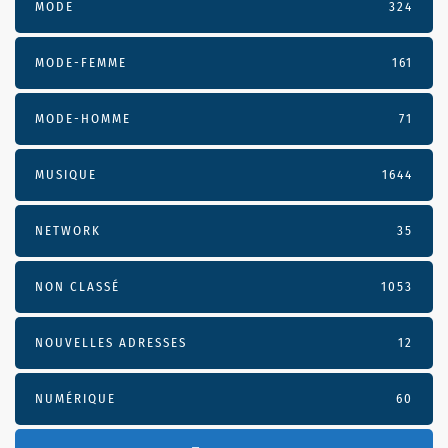
MODE
324
MODE-FEMME
161
MODE-HOMME
71
MUSIQUE
1644
NETWORK
35
NON CLASSÉ
1053
NOUVELLES ADRESSES
12
NUMÉRIQUE
60