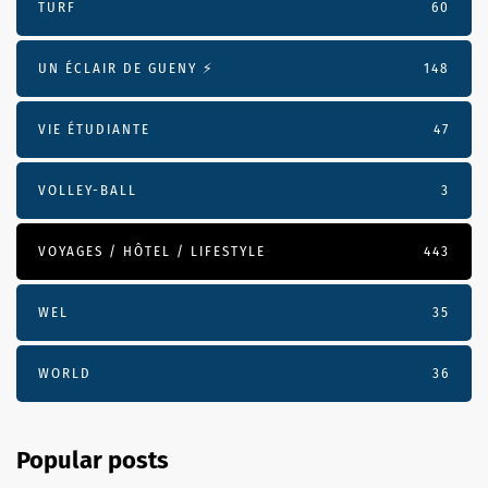
TURF
60
UN ÉCLAIR DE GUENY ⚡️
148
VIE ÉTUDIANTE
47
VOLLEY-BALL
3
VOYAGES / HÔTEL / LIFESTYLE
443
WEL
35
WORLD
36
Popular posts