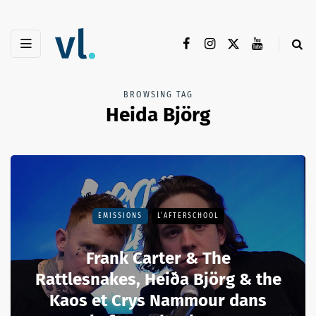
BROWSING TAG
Heida Björg
EMISSIONS
L’AFTERSCHOOL
Frank Carter & The
Rattlesnakes, Heiða Björg & the
Kaos et Crys Nammour dans