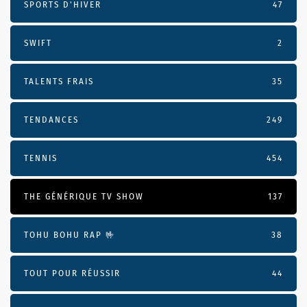
SPORTS D'HIVER
47
SWIFT
2
TALENTS FRAIS
35
TENDANCES
249
TENNIS
454
THE GÉNÉRIQUE TV SHOW
137
TOHU BOHU RAP 🤟
38
TOUT POUR RÉUSSIR
44