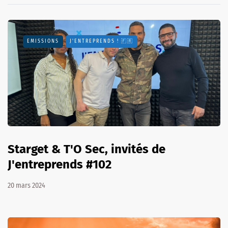
EMISSIONS
J'ENTREPRENDS ! 🇫🇷
Starget & T'O Sec, invités de
J'entreprends #102
20 mars 2024