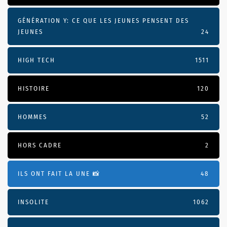
GÉNÉRATION Y: CE QUE LES JEUNES PENSENT DES
JEUNES
24
HIGH TECH
1511
HISTOIRE
120
HOMMES
52
HORS CADRE
2
ILS ONT FAIT LA UNE 📸
48
INSOLITE
1062