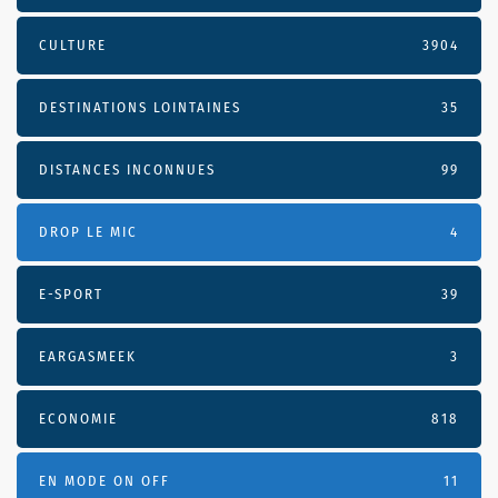
CULTURE
3904
DESTINATIONS LOINTAINES
35
DISTANCES INCONNUES
99
DROP LE MIC
4
E-SPORT
39
EARGASMEEK
3
ECONOMIE
818
EN MODE ON OFF
11