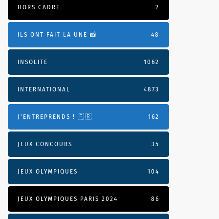
HORS CADRE
2
ILS ONT FAIT LA UNE 📸
48
INSOLITE
1062
INTERNATIONAL
4873
J'ENTREPRENDS ! 🇫🇷
162
JEUX CONCOURS
35
JEUX OLYMPIQUES
104
JEUX OLYMPIQUES PARIS 2024
86