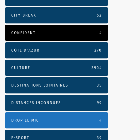
CITY-BREAK
52
CONFIDENT
4
CÔTE D’AZUR
270
CULTURE
3904
DESTINATIONS LOINTAINES
35
DISTANCES INCONNUES
99
DROP LE MIC
4
E-SPORT
39