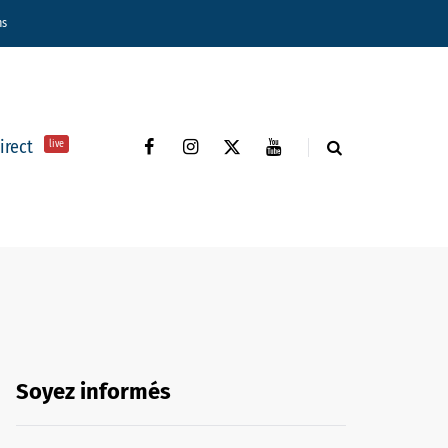
ns
direct
live
Soyez informés