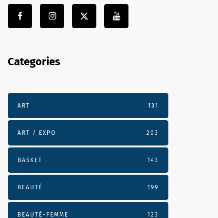
Categories
ART
131
ART / EXPO
203
BASKET
143
BEAUTÉ
199
BEAUTÉ-FEMME
123