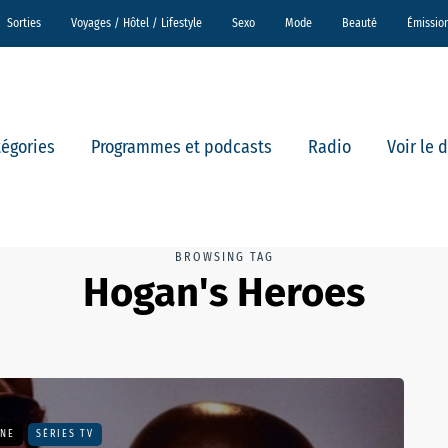
Sorties
Voyages / Hôtel / Lifestyle
Sexo
Mode
Beauté
Émissio
tégories
Programmes et podcasts
Radio
Voir le 
BROWSING TAG
Hogan's Heroes
UNE
SÉRIES TV