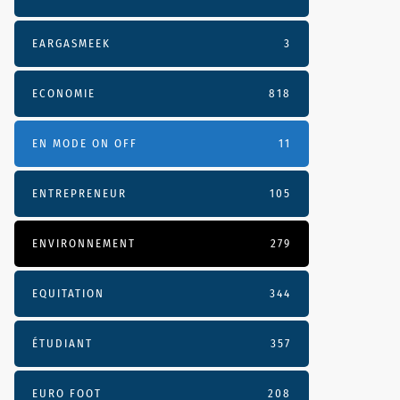
EARGASMEEK
3
ECONOMIE
818
EN MODE ON OFF
11
ENTREPRENEUR
105
ENVIRONNEMENT
279
EQUITATION
344
ÉTUDIANT
357
EURO FOOT
208