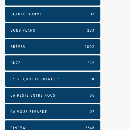
BEAUTÉ-HOMME
37
BONS PLANS
283
BRÈVES
2802
BUZZ
332
C'EST QUOI TA FRANCE ?
30
CA RESTE ENTRE NOUS
56
CA VOUS REGARDE
27
CINÉMA
2546