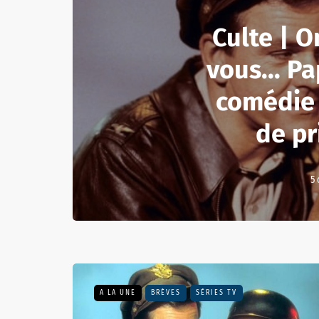
Culte | O
vous... Pa
comédie
de pr
5 
A LA UNE
BRÈVES
SÉRIES TV