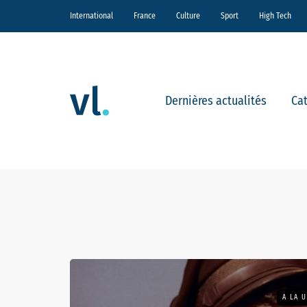
International
France
Culture
Sport
High Tech
Dernières actualités
Ca
A LA 