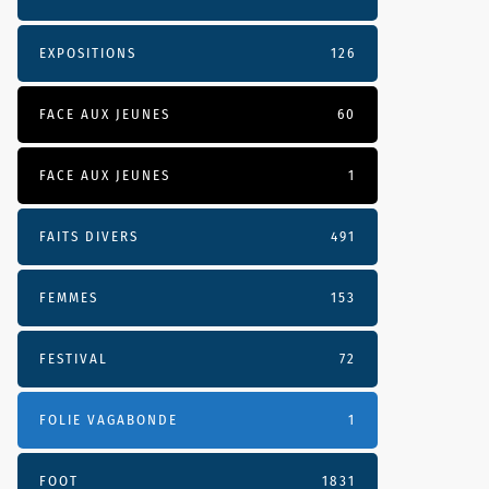
EXPOSITIONS
126
FACE AUX JEUNES
60
FACE AUX JEUNES
1
FAITS DIVERS
491
FEMMES
153
FESTIVAL
72
FOLIE VAGABONDE
1
FOOT
1831