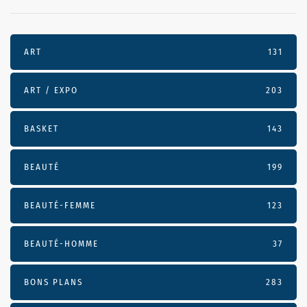
ART
131
ART / EXPO
203
BASKET
143
BEAUTÉ
199
BEAUTÉ-FEMME
123
BEAUTÉ-HOMME
37
BONS PLANS
283