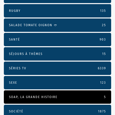
RUGBY
135
SALADE TOMATE OIGNON 🥙
25
SANTÉ
903
SÉJOURS À THÈMES
15
SÉRIES TV
6339
SEXE
123
SOAP, LA GRANDE HISTOIRE
5
SOCIÉTÉ
1875