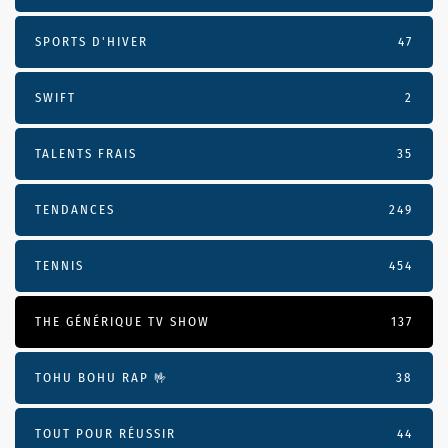
SPORTS D'HIVER
47
SWIFT
2
TALENTS FRAIS
35
TENDANCES
249
TENNIS
454
THE GÉNÉRIQUE TV SHOW
137
TOHU BOHU RAP 🤟
38
TOUT POUR RÉUSSIR
44