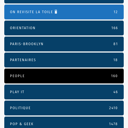
ON REVISITE LA TOILE 🖥️
12
ORIENTATION
166
PARIS-BROOKLYN
81
PARTENAIRES
18
PEOPLE
160
PLAY IT
46
POLITIQUE
2410
POP & GEEK
1478