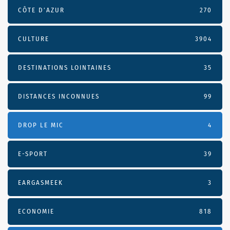
CÔTE D’AZUR
270
CULTURE
3904
DESTINATIONS LOINTAINES
35
DISTANCES INCONNUES
99
DROP LE MIC
4
E-SPORT
39
EARGASMEEK
3
ECONOMIE
818