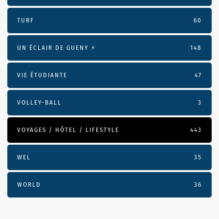
TURF
60
UN ÉCLAIR DE GUENY ⚡️
148
VIE ÉTUDIANTE
47
VOLLEY-BALL
3
VOYAGES / HÔTEL / LIFESTYLE
443
WEL
35
WORLD
36