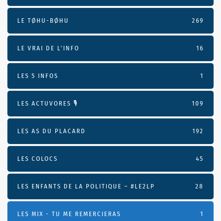
LE TØHU-BØHU
269
LE VRAI DE L’INFO
16
LES 5 INFOS
1
LES ACTUVORES 🎙
109
LES AS DU PLACARD
192
LES COLOCS
45
LES ENFANTS DE LA POLITIQUE – #LE2LP
28
LES MIX - TU ME REMERCIERAS
1