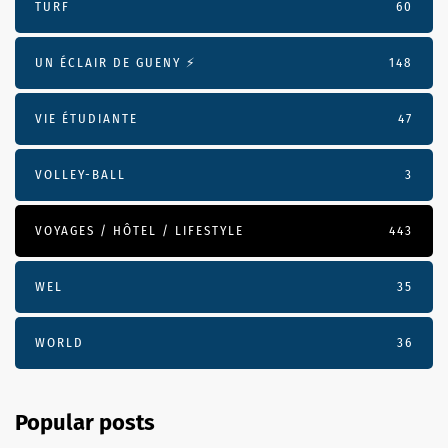
TURF
60
UN ÉCLAIR DE GUENY ⚡️
148
VIE ÉTUDIANTE
47
VOLLEY-BALL
3
VOYAGES / HÔTEL / LIFESTYLE
443
WEL
35
WORLD
36
Popular posts