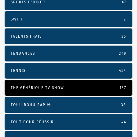
SPORTS D'HIVER
47
SWIFT
2
TALENTS FRAIS
35
TENDANCES
249
TENNIS
454
THE GÉNÉRIQUE TV SHOW
137
TOHU BOHU RAP 🤟
38
TOUT POUR RÉUSSIR
44