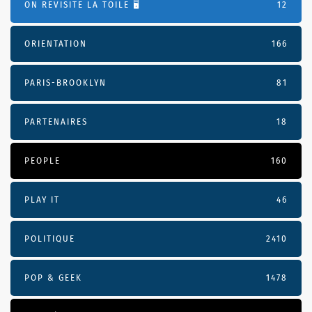
ON REVISITE LA TOILE 🖥️
12
ORIENTATION
166
PARIS-BROOKLYN
81
PARTENAIRES
18
PEOPLE
160
PLAY IT
46
POLITIQUE
2410
POP & GEEK
1478