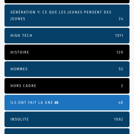
GÉNÉRATION Y: CE QUE LES JEUNES PENSENT DES
JEUNES
24
HIGH TECH
1511
HISTOIRE
120
HOMMES
52
HORS CADRE
2
ILS ONT FAIT LA UNE 📸
48
INSOLITE
1062