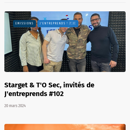
EMISSIONS
J'ENTREPRENDS ! 🇫🇷
Starget & T'O Sec, invités de
J'entreprends #102
20 mars 2024