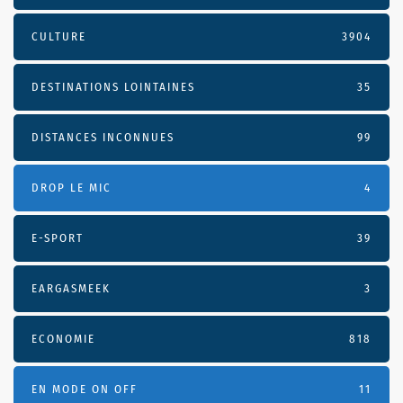
CULTURE
3904
DESTINATIONS LOINTAINES
35
DISTANCES INCONNUES
99
DROP LE MIC
4
E-SPORT
39
EARGASMEEK
3
ECONOMIE
818
EN MODE ON OFF
11