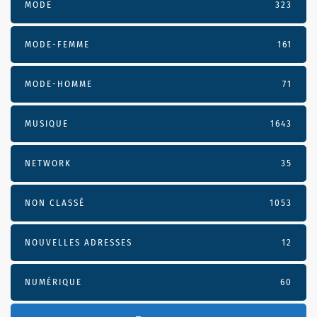
MODE
323
MODE-FEMME
161
MODE-HOMME
71
MUSIQUE
1643
NETWORK
35
NON CLASSÉ
1053
NOUVELLES ADRESSES
12
NUMÉRIQUE
60