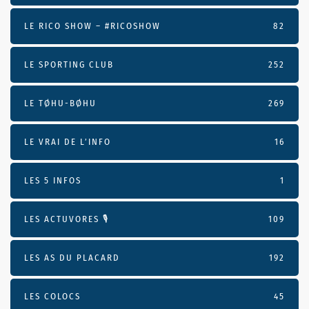
LE RICO SHOW – #RICOSHOW
82
LE SPORTING CLUB
252
LE TØHU-BØHU
269
LE VRAI DE L’INFO
16
LES 5 INFOS
1
LES ACTUVORES 🎙
109
LES AS DU PLACARD
192
LES COLOCS
45