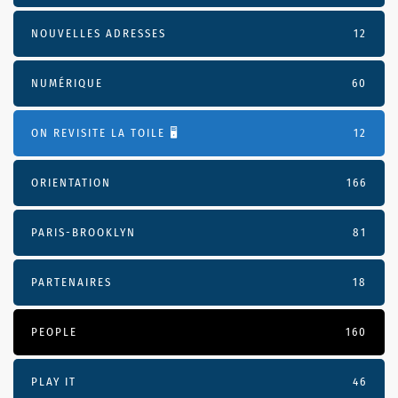
NOUVELLES ADRESSES
12
NUMÉRIQUE
60
ON REVISITE LA TOILE 🖥️
12
ORIENTATION
166
PARIS-BROOKLYN
81
PARTENAIRES
18
PEOPLE
160
PLAY IT
46