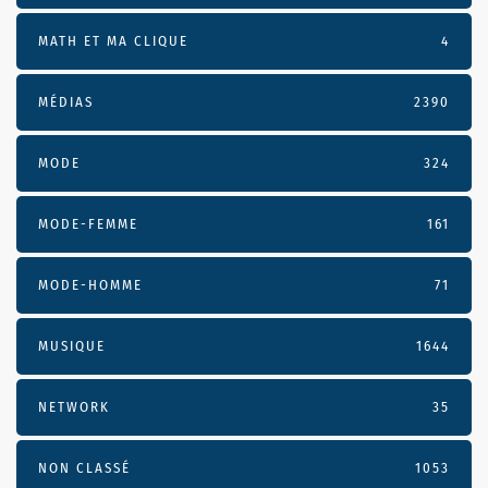
MATH ET MA CLIQUE
4
MÉDIAS
2390
MODE
324
MODE-FEMME
161
MODE-HOMME
71
MUSIQUE
1644
NETWORK
35
NON CLASSÉ
1053