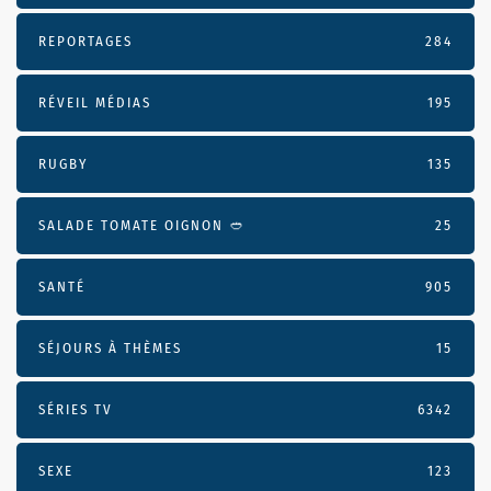
REPORTAGES
284
RÉVEIL MÉDIAS
195
RUGBY
135
SALADE TOMATE OIGNON 🥙
25
SANTÉ
905
SÉJOURS À THÈMES
15
SÉRIES TV
6342
SEXE
123