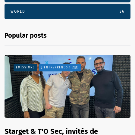
WORLD
36
Popular posts
EMISSIONS
J'ENTREPRENDS ! 🇫🇷
Starget & T'O Sec, invités de