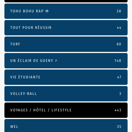
TOHU BOHU RAP 🤟
38
TOUT POUR RÉUSSIR
44
TURF
60
UN ÉCLAIR DE GUENY ⚡️
148
VIE ÉTUDIANTE
47
VOLLEY-BALL
3
VOYAGES / HÔTEL / LIFESTYLE
443
WEL
35