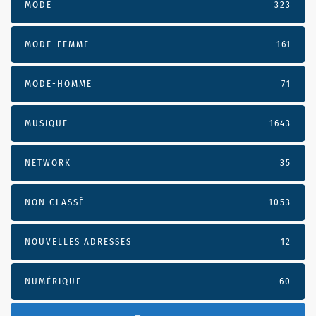
MODE
323
MODE-FEMME
161
MODE-HOMME
71
MUSIQUE
1643
NETWORK
35
NON CLASSÉ
1053
NOUVELLES ADRESSES
12
NUMÉRIQUE
60