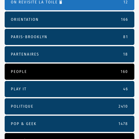
ON REVISITE LA TOILE 🖥️
12
ORIENTATION
166
PARIS-BROOKLYN
81
PARTENAIRES
18
PEOPLE
160
PLAY IT
46
POLITIQUE
2410
POP & GEEK
1478