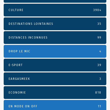
CULTURE
3904
DESTINATIONS LOINTAINES
35
DISTANCES INCONNUES
99
DROP LE MIC
4
E-SPORT
39
EARGASMEEK
3
ECONOMIE
818
EN MODE ON OFF
11