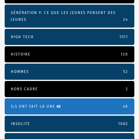
GÉNÉRATION Y: CE QUE LES JEUNES PENSENT DES
JEUNES
24
HIGH TECH
1511
HISTOIRE
120
HOMMES
52
HORS CADRE
2
ILS ONT FAIT LA UNE 📸
48
INSOLITE
1062