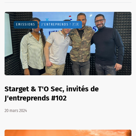
EMISSIONS
J'ENTREPRENDS ! 🇫🇷
Starget & T'O Sec, invités de
J'entreprends #102
20 mars 2024