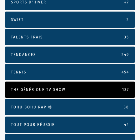
SPORTS D'HIVER
47
SWIFT
2
TALENTS FRAIS
35
TENDANCES
249
TENNIS
454
THE GÉNÉRIQUE TV SHOW
137
TOHU BOHU RAP 🤟
38
TOUT POUR RÉUSSIR
44