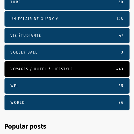
TURF
60
UN ÉCLAIR DE GUENY ⚡️
148
VIE ÉTUDIANTE
47
VOLLEY-BALL
3
VOYAGES / HÔTEL / LIFESTYLE
443
WEL
35
WORLD
36
Popular posts