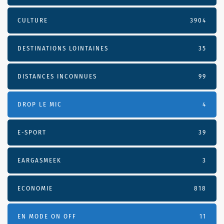
CULTURE
3904
DESTINATIONS LOINTAINES
35
DISTANCES INCONNUES
99
DROP LE MIC
4
E-SPORT
39
EARGASMEEK
3
ECONOMIE
818
EN MODE ON OFF
11