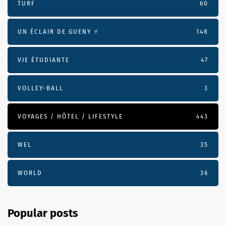
TURF
60
UN ÉCLAIR DE GUENY ⚡️
148
VIE ÉTUDIANTE
47
VOLLEY-BALL
3
VOYAGES / HÔTEL / LIFESTYLE
443
WEL
35
WORLD
36
Popular posts