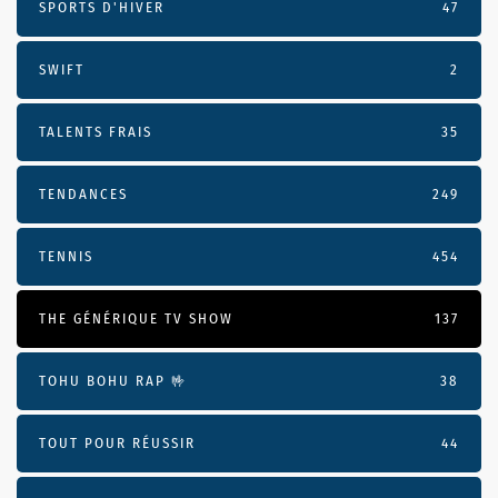
SPORTS D'HIVER
47
SWIFT
2
TALENTS FRAIS
35
TENDANCES
249
TENNIS
454
THE GÉNÉRIQUE TV SHOW
137
TOHU BOHU RAP 🤟
38
TOUT POUR RÉUSSIR
44