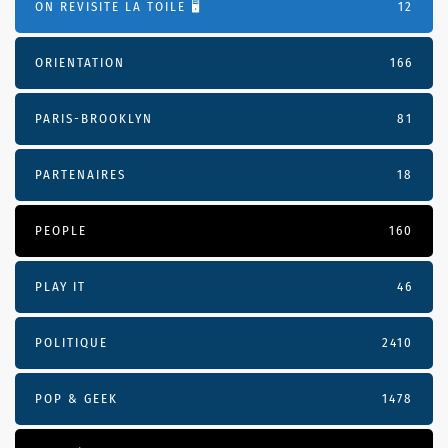
ON REVISITE LA TOILE 🖥️
12
ORIENTATION
166
PARIS-BROOKLYN
81
PARTENAIRES
18
PEOPLE
160
PLAY IT
46
POLITIQUE
2410
POP & GEEK
1478