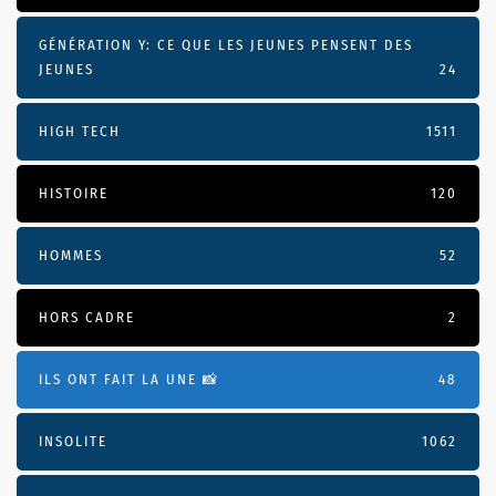
GÉNÉRATION Y: CE QUE LES JEUNES PENSENT DES
JEUNES
24
HIGH TECH
1511
HISTOIRE
120
HOMMES
52
HORS CADRE
2
ILS ONT FAIT LA UNE 📸
48
INSOLITE
1062