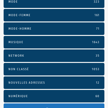
MODE
323
MODE-FEMME
161
MODE-HOMME
71
MUSIQUE
1643
NETWORK
35
NON CLASSÉ
1053
NOUVELLES ADRESSES
12
NUMÉRIQUE
60