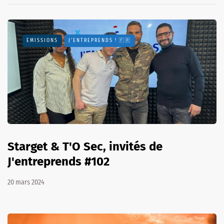
EMISSIONS
J'ENTREPRENDS ! 🇫🇷
Starget & T'O Sec, invités de
J'entreprends #102
20 mars 2024