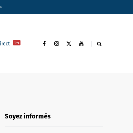
ns
direct
live
Soyez informés