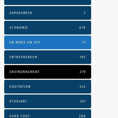
EARGASMEEK
3
ECONOMIE
818
EN MODE ON OFF
11
ENTREPRENEUR
105
ENVIRONNEMENT
279
EQUITATION
344
ÉTUDIANT
357
EURO FOOT
208