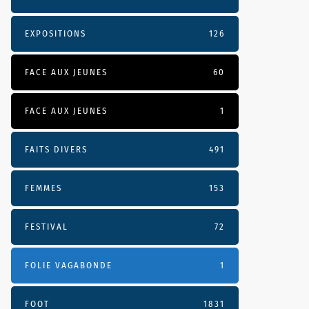
EXPOSITIONS
126
FACE AUX JEUNES
60
FACE AUX JEUNES
1
FAITS DIVERS
491
FEMMES
153
FESTIVAL
72
FOLIE VAGABONDE
1
FOOT
1831