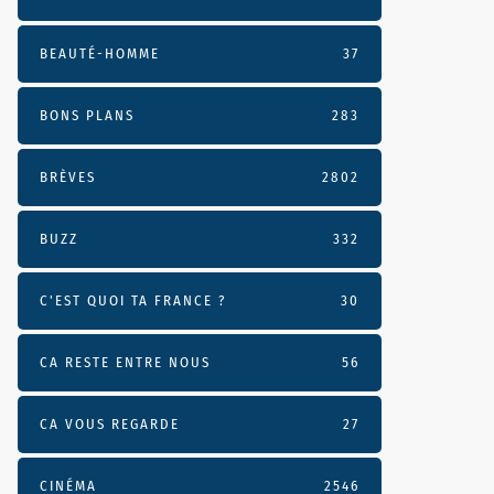
BEAUTÉ-HOMME
37
BONS PLANS
283
BRÈVES
2802
BUZZ
332
C'EST QUOI TA FRANCE ?
30
CA RESTE ENTRE NOUS
56
CA VOUS REGARDE
27
CINÉMA
2546