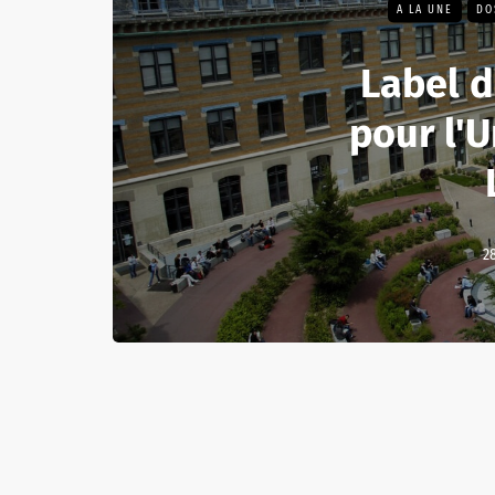
A LA UNE
DO
Label d
pour l'U
28