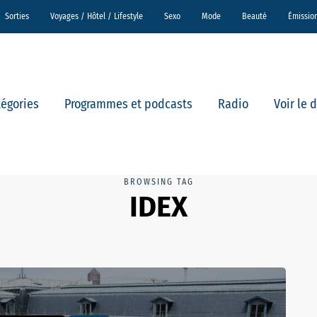
Sorties
Voyages / Hôtel / Lifestyle
Sexo
Mode
Beauté
Émissio
tégories
Programmes et podcasts
Radio
Voir le 
BROWSING TAG
IDEX