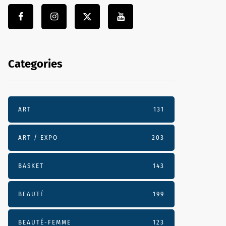
Categories
ART
131
ART / EXPO
203
BASKET
143
BEAUTÉ
199
BEAUTÉ-FEMME
123