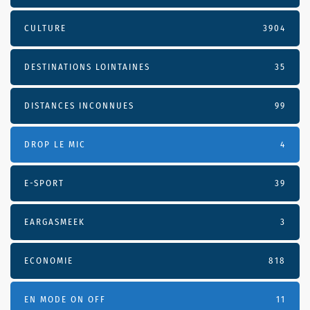
CULTURE
3904
DESTINATIONS LOINTAINES
35
DISTANCES INCONNUES
99
DROP LE MIC
4
E-SPORT
39
EARGASMEEK
3
ECONOMIE
818
EN MODE ON OFF
11