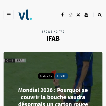
BROWSING TAG
IFAB
A LA UNE
SPORT
Mondial 2026 : Pourquoi se
couvrir la bouche vaudra
désormais un carton rouge