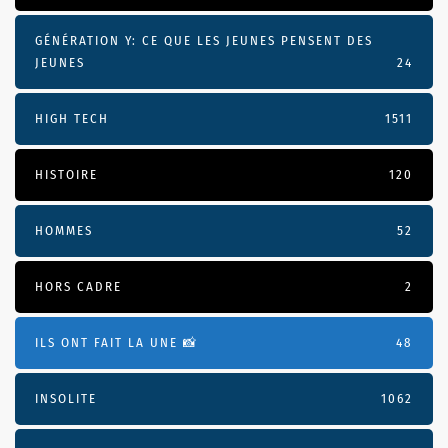
GÉNÉRATION Y: CE QUE LES JEUNES PENSENT DES
JEUNES
24
HIGH TECH
1511
HISTOIRE
120
HOMMES
52
HORS CADRE
2
ILS ONT FAIT LA UNE 📸
48
INSOLITE
1062