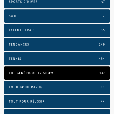
SPORTS D'HIVER
47
SWIFT
2
TALENTS FRAIS
35
TENDANCES
249
TENNIS
454
THE GÉNÉRIQUE TV SHOW
137
TOHU BOHU RAP 🤟
38
TOUT POUR RÉUSSIR
44