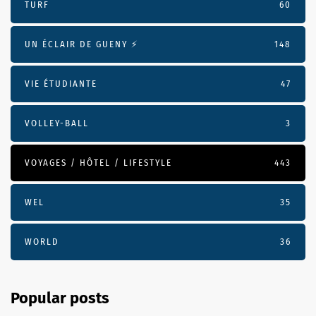
TURF
60
UN ÉCLAIR DE GUENY ⚡️
148
VIE ÉTUDIANTE
47
VOLLEY-BALL
3
VOYAGES / HÔTEL / LIFESTYLE
443
WEL
35
WORLD
36
Popular posts