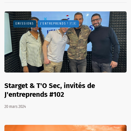
EMISSIONS
J'ENTREPRENDS ! 🇫🇷
Starget & T'O Sec, invités de
J'entreprends #102
20 mars 2024