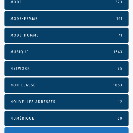
MODE
323
MODE-FEMME
161
MODE-HOMME
71
MUSIQUE
1643
NETWORK
35
NON CLASSÉ
1053
NOUVELLES ADRESSES
12
NUMÉRIQUE
60