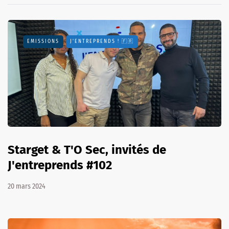
EMISSIONS
J'ENTREPRENDS ! 🇫🇷
Starget & T'O Sec, invités de
J'entreprends #102
20 mars 2024