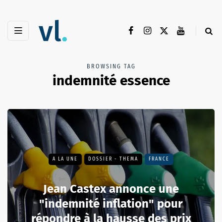
BROWSING TAG
indemnité essence
A LA UNE
DOSSIER - THEMA
FRANCE
Jean Castex annonce une
"indemnité inflation" pour
répondre à la hausse des prix