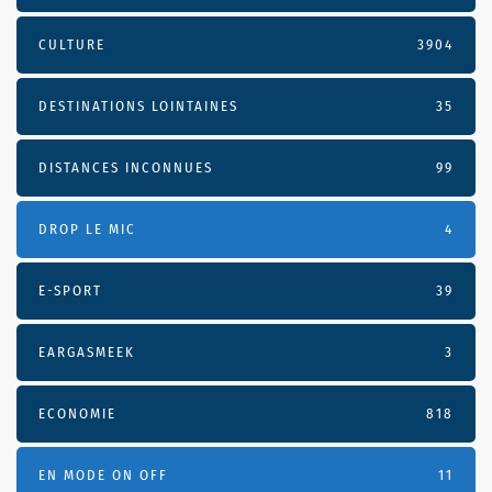
CULTURE
3904
DESTINATIONS LOINTAINES
35
DISTANCES INCONNUES
99
DROP LE MIC
4
E-SPORT
39
EARGASMEEK
3
ECONOMIE
818
EN MODE ON OFF
11