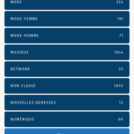
MODE
324
MODE-FEMME
161
MODE-HOMME
71
MUSIQUE
1644
NETWORK
35
NON CLASSÉ
1053
NOUVELLES ADRESSES
12
NUMÉRIQUE
60