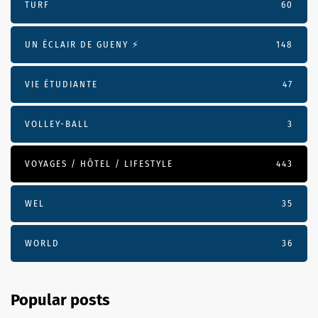
TURF
60
UN ÉCLAIR DE GUENY ⚡️
148
VIE ÉTUDIANTE
47
VOLLEY-BALL
3
VOYAGES / HÔTEL / LIFESTYLE
443
WEL
35
WORLD
36
Popular posts