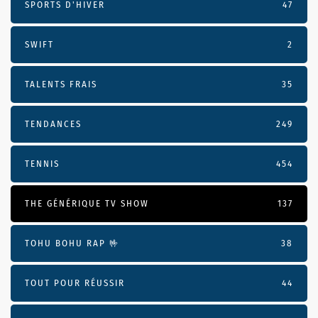
SPORTS D'HIVER
47
SWIFT
2
TALENTS FRAIS
35
TENDANCES
249
TENNIS
454
THE GÉNÉRIQUE TV SHOW
137
TOHU BOHU RAP 🤟
38
TOUT POUR RÉUSSIR
44