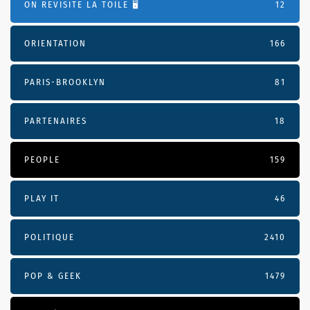
ON REVISITE LA TOILE 🖥️
12
ORIENTATION
166
PARIS-BROOKLYN
81
PARTENAIRES
18
PEOPLE
159
PLAY IT
46
POLITIQUE
2410
POP & GEEK
1479