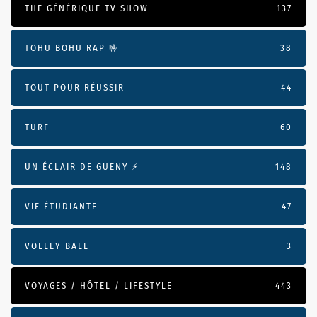
THE GÉNÉRIQUE TV SHOW
137
TOHU BOHU RAP 🤟
38
TOUT POUR RÉUSSIR
44
TURF
60
UN ÉCLAIR DE GUENY ⚡️
148
VIE ÉTUDIANTE
47
VOLLEY-BALL
3
VOYAGES / HÔTEL / LIFESTYLE
443