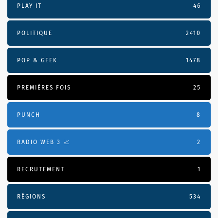
PLAY IT
46
POLITIQUE
2410
POP & GEEK
1478
PREMIÈRES FOIS
25
PUNCH
8
RADIO WEB 3 📈
2
RECRUTEMENT
1
RÉGIONS
534