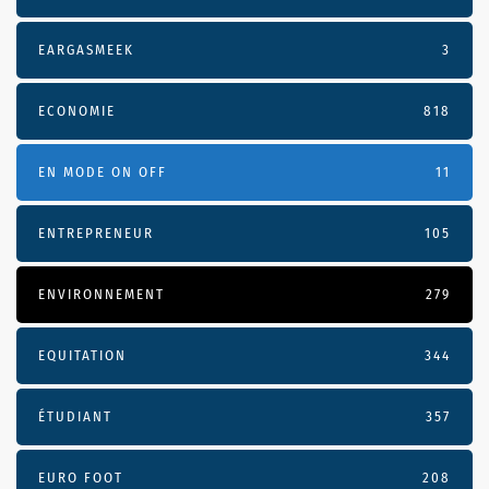
EARGASMEEK
3
ECONOMIE
818
EN MODE ON OFF
11
ENTREPRENEUR
105
ENVIRONNEMENT
279
EQUITATION
344
ÉTUDIANT
357
EURO FOOT
208