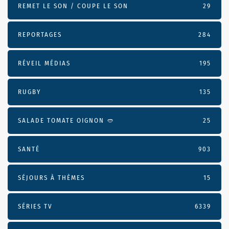
REMET LE SON / COUPE LE SON
29
REPORTAGES
284
RÉVEIL MÉDIAS
195
RUGBY
135
SALADE TOMATE OIGNON 🥙
25
SANTÉ
903
SÉJOURS À THÈMES
15
SÉRIES TV
6339