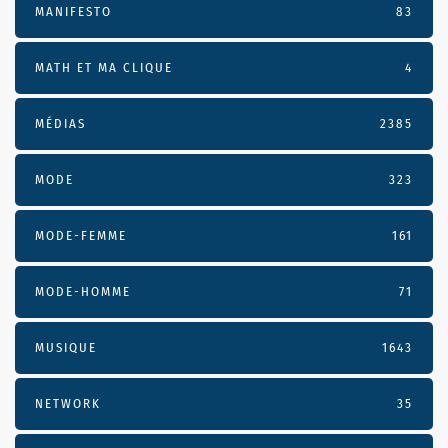
MANIFESTO
83
MATH ET MA CLIQUE
4
MÉDIAS
2385
MODE
323
MODE-FEMME
161
MODE-HOMME
71
MUSIQUE
1643
NETWORK
35