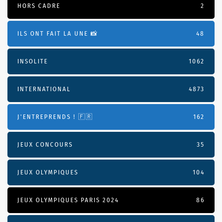
HORS CADRE
2
ILS ONT FAIT LA UNE 📸
48
INSOLITE
1062
INTERNATIONAL
4873
J'ENTREPRENDS ! 🇫🇷
162
JEUX CONCOURS
35
JEUX OLYMPIQUES
104
JEUX OLYMPIQUES PARIS 2024
86