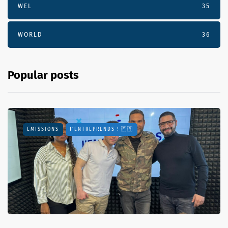
WEL
35
WORLD
36
Popular posts
EMISSIONS
J'ENTREPRENDS ! 🇫🇷