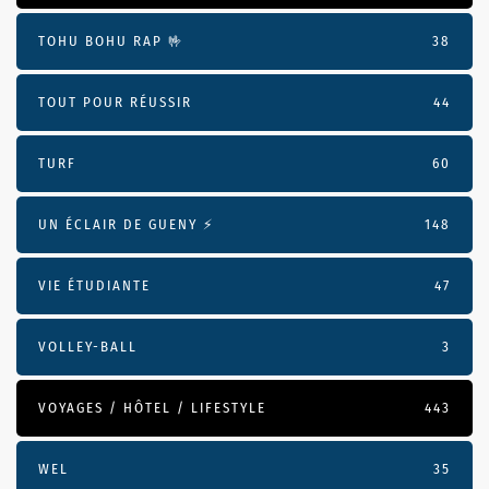
TOHU BOHU RAP 🤟
38
TOUT POUR RÉUSSIR
44
TURF
60
UN ÉCLAIR DE GUENY ⚡️
148
VIE ÉTUDIANTE
47
VOLLEY-BALL
3
VOYAGES / HÔTEL / LIFESTYLE
443
WEL
35