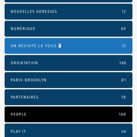
NOUVELLES ADRESSES
12
NUMÉRIQUE
60
ON REVISITE LA TOILE 🖥️
12
ORIENTATION
166
PARIS-BROOKLYN
81
PARTENAIRES
18
PEOPLE
160
PLAY IT
46