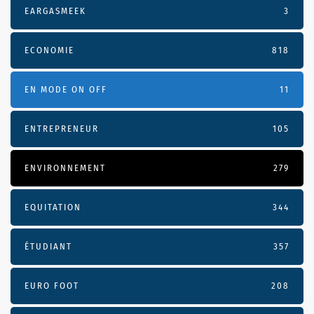
EARGASMEEK
3
ECONOMIE
818
EN MODE ON OFF
11
ENTREPRENEUR
105
ENVIRONNEMENT
279
EQUITATION
344
ÉTUDIANT
357
EURO FOOT
208