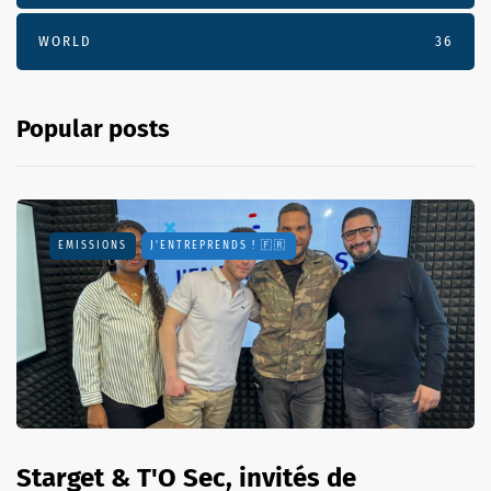
WORLD
36
Popular posts
EMISSIONS
J'ENTREPRENDS ! 🇫🇷
Starget & T'O Sec, invités de