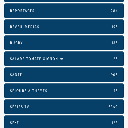
REPORTAGES
284
RÉVEIL MÉDIAS
195
RUGBY
135
SALADE TOMATE OIGNON 🥙
25
SANTÉ
905
SÉJOURS À THÈMES
15
SÉRIES TV
6340
SEXE
123