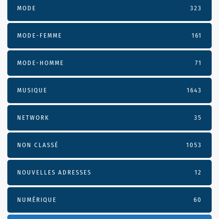
MODE
323
MODE-FEMME
161
MODE-HOMME
71
MUSIQUE
1643
NETWORK
35
NON CLASSÉ
1053
NOUVELLES ADRESSES
12
NUMÉRIQUE
60