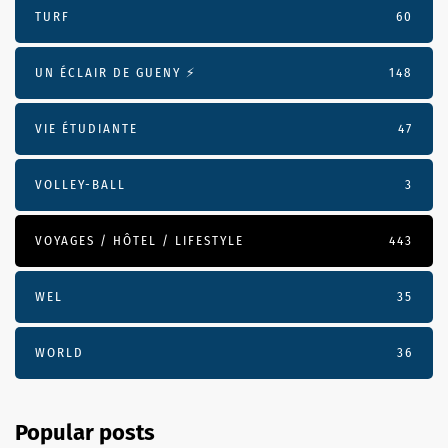
TURF
60
UN ÉCLAIR DE GUENY ⚡️
148
VIE ÉTUDIANTE
47
VOLLEY-BALL
3
VOYAGES / HÔTEL / LIFESTYLE
443
WEL
35
WORLD
36
Popular posts