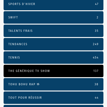
SPORTS D'HIVER
47
SWIFT
2
TALENTS FRAIS
35
TENDANCES
249
TENNIS
454
THE GÉNÉRIQUE TV SHOW
137
TOHU BOHU RAP 🤟
38
TOUT POUR RÉUSSIR
44