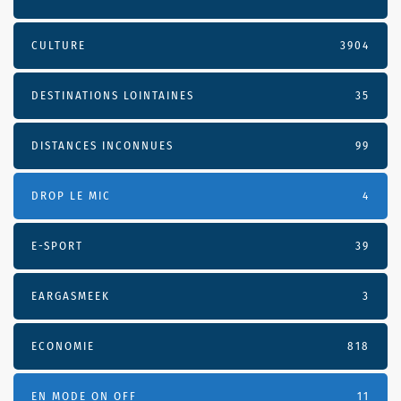
CULTURE
3904
DESTINATIONS LOINTAINES
35
DISTANCES INCONNUES
99
DROP LE MIC
4
E-SPORT
39
EARGASMEEK
3
ECONOMIE
818
EN MODE ON OFF
11