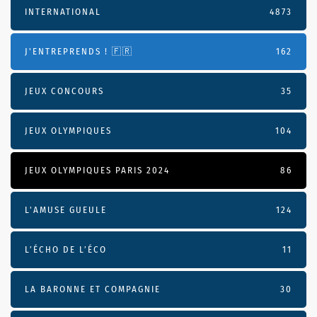
INTERNATIONAL
4873
J'ENTREPRENDS ! 🇫🇷
162
JEUX CONCOURS
35
JEUX OLYMPIQUES
104
JEUX OLYMPIQUES PARIS 2024
86
L'AMUSE GUEULE
124
L’ÉCHO DE L’ÉCO
11
LA BARONNE ET COMPAGNIE
30