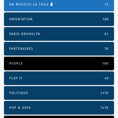
ON REVISITE LA TOILE 🖥️
12
ORIENTATION
166
PARIS-BROOKLYN
81
PARTENAIRES
18
PEOPLE
160
PLAY IT
46
POLITIQUE
2410
POP & GEEK
1478