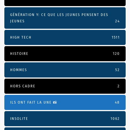
GÉNÉRATION Y: CE QUE LES JEUNES PENSENT DES
JEUNES
24
HIGH TECH
1511
HISTOIRE
120
HOMMES
52
HORS CADRE
2
ILS ONT FAIT LA UNE 📸
48
INSOLITE
1062