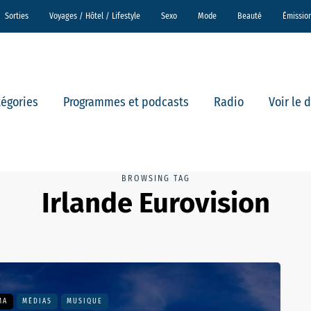
Sorties
Voyages / Hôtel / Lifestyle
Sexo
Mode
Beauté
Émissio
tégories
Programmes et podcasts
Radio
Voir le 
BROWSING TAG
Irlande Eurovision
MA
MÉDIAS
MUSIQUE