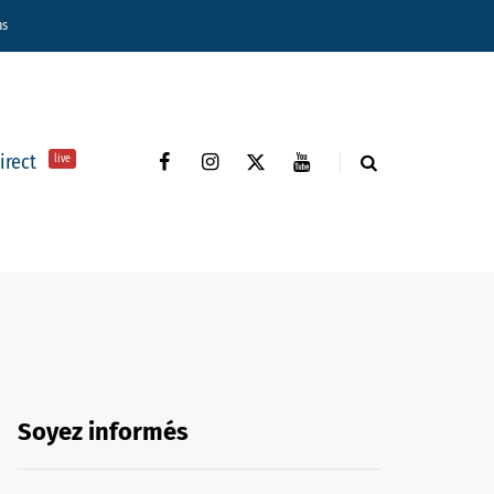
ns
direct
live
Soyez informés