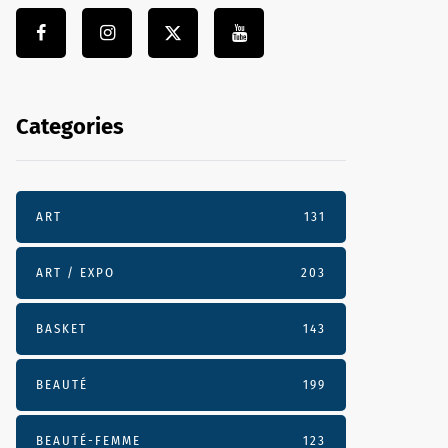
Categories
ART
131
ART / EXPO
203
BASKET
143
BEAUTÉ
199
BEAUTÉ-FEMME
123