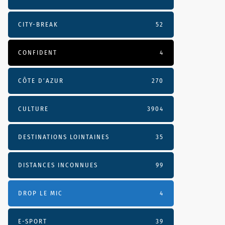
CITY-BREAK
52
CONFIDENT
4
CÔTE D’AZUR
270
CULTURE
3904
DESTINATIONS LOINTAINES
35
DISTANCES INCONNUES
99
DROP LE MIC
4
E-SPORT
39