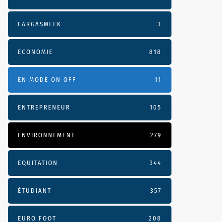
EARGASMEEK
3
ECONOMIE
818
EN MODE ON OFF
11
ENTREPRENEUR
105
ENVIRONNEMENT
279
EQUITATION
344
ÉTUDIANT
357
EURO FOOT
208