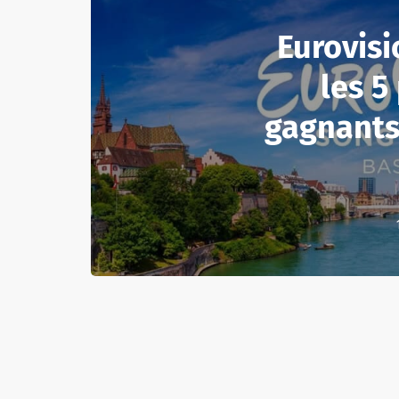
Eurovisi
les 5
gagnants