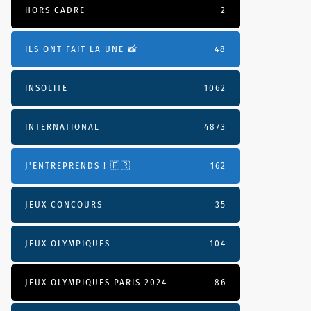
HORS CADRE
2
ILS ONT FAIT LA UNE 📸
48
INSOLITE
1062
INTERNATIONAL
4873
J'ENTREPRENDS ! 🇫🇷
162
JEUX CONCOURS
35
JEUX OLYMPIQUES
104
JEUX OLYMPIQUES PARIS 2024
86