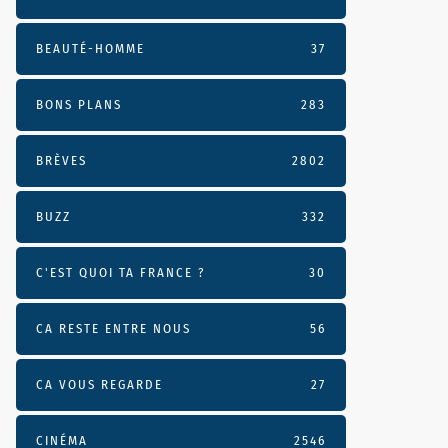
BEAUTÉ-HOMME
37
BONS PLANS
283
BRÈVES
2802
BUZZ
332
C'EST QUOI TA FRANCE ?
30
CA RESTE ENTRE NOUS
56
CA VOUS REGARDE
27
CINÉMA
2546