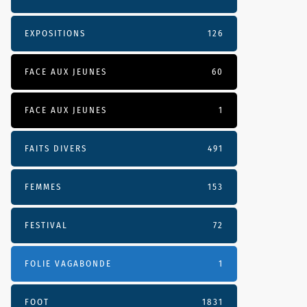
EXPOSITIONS
126
FACE AUX JEUNES
60
FACE AUX JEUNES
1
FAITS DIVERS
491
FEMMES
153
FESTIVAL
72
FOLIE VAGABONDE
1
FOOT
1831