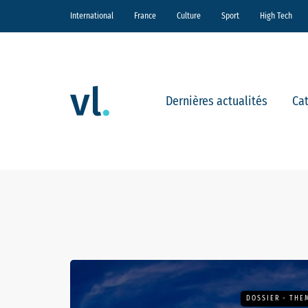
International
France
Culture
Sport
High Tech
Dernières actualités
Ca
DOSSIER - THE