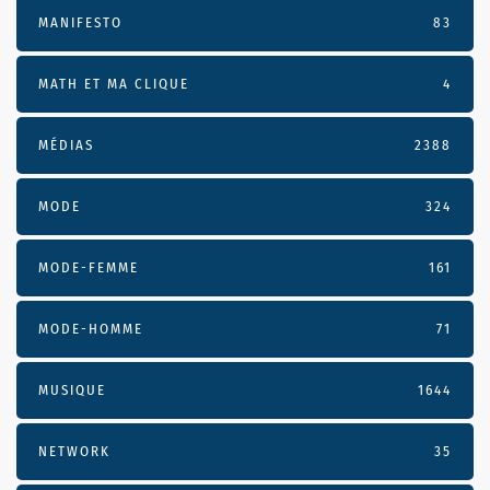
MANIFESTO
83
MATH ET MA CLIQUE
4
MÉDIAS
2388
MODE
324
MODE-FEMME
161
MODE-HOMME
71
MUSIQUE
1644
NETWORK
35