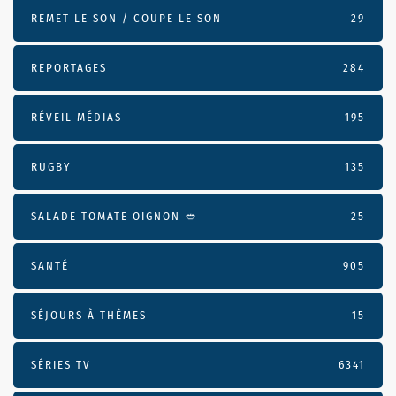
REMET LE SON / COUPE LE SON
29
REPORTAGES
284
RÉVEIL MÉDIAS
195
RUGBY
135
SALADE TOMATE OIGNON 🥙
25
SANTÉ
905
SÉJOURS À THÈMES
15
SÉRIES TV
6341