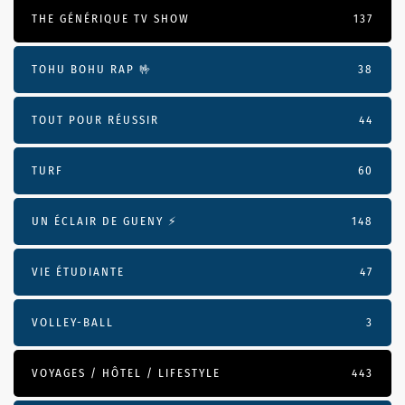
THE GÉNÉRIQUE TV SHOW
137
TOHU BOHU RAP 🤟
38
TOUT POUR RÉUSSIR
44
TURF
60
UN ÉCLAIR DE GUENY ⚡️
148
VIE ÉTUDIANTE
47
VOLLEY-BALL
3
VOYAGES / HÔTEL / LIFESTYLE
443