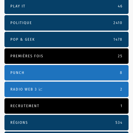
PLAY IT
46
POLITIQUE
2410
POP & GEEK
1478
PREMIÈRES FOIS
25
PUNCH
8
RADIO WEB 3 📈
2
RECRUTEMENT
1
RÉGIONS
534