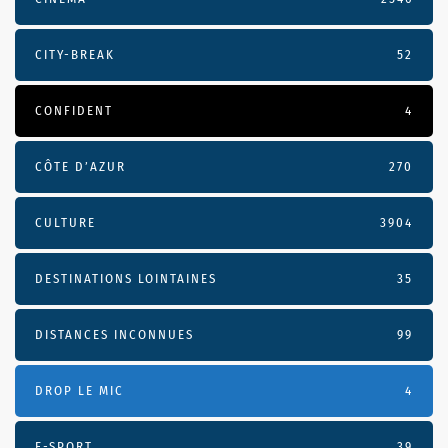
CITY-BREAK
52
CONFIDENT
4
CÔTE D’AZUR
270
CULTURE
3904
DESTINATIONS LOINTAINES
35
DISTANCES INCONNUES
99
DROP LE MIC
4
E-SPORT
39