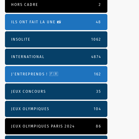
HORS CADRE
2
ILS ONT FAIT LA UNE 📸
48
INSOLITE
1062
INTERNATIONAL
4874
J'ENTREPRENDS ! 🇫🇷
162
JEUX CONCOURS
35
JEUX OLYMPIQUES
104
JEUX OLYMPIQUES PARIS 2024
86