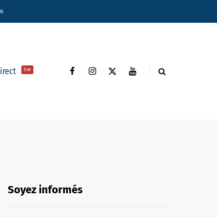
ns
direct
live
Soyez informés