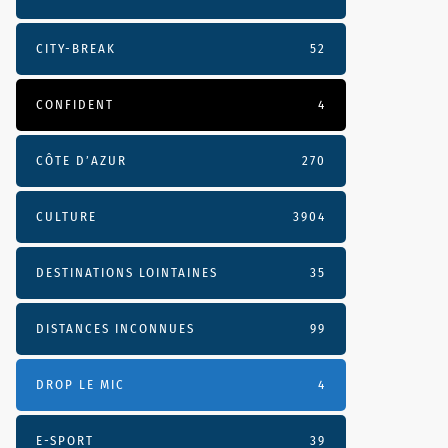
CITY-BREAK
52
CONFIDENT
4
CÔTE D’AZUR
270
CULTURE
3904
DESTINATIONS LOINTAINES
35
DISTANCES INCONNUES
99
DROP LE MIC
4
E-SPORT
39