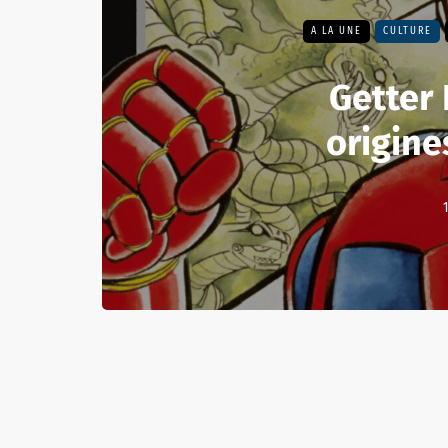
A LA UNE
CULTURE
Getter 
origin