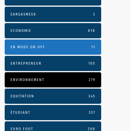
EARGASMEEK
3
ECONOMIE
818
EN MODE ON OFF
11
ENTREPRENEUR
105
ENVIRONNEMENT
279
EQUITATION
345
ÉTUDIANT
357
EURO FOOT
208