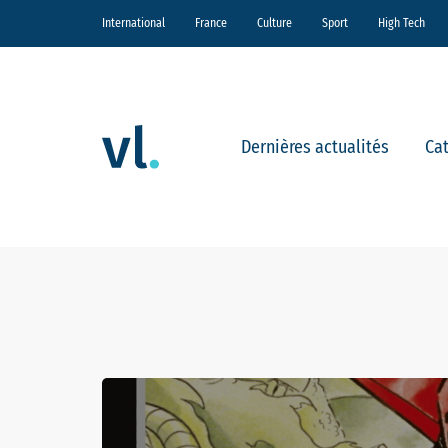
International
France
Culture
Sport
High Tech
Dernières actualités
Ca