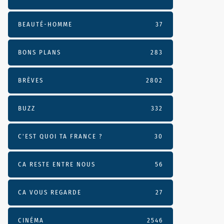
BEAUTÉ-HOMME
37
BONS PLANS
283
BRÈVES
2802
BUZZ
332
C'EST QUOI TA FRANCE ?
30
CA RESTE ENTRE NOUS
56
CA VOUS REGARDE
27
CINÉMA
2546