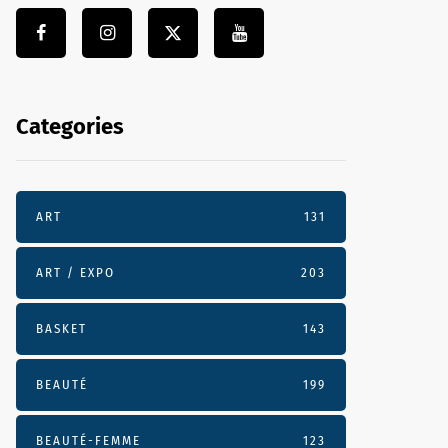
Categories
ART
131
ART / EXPO
203
BASKET
143
BEAUTÉ
199
BEAUTÉ-FEMME
123