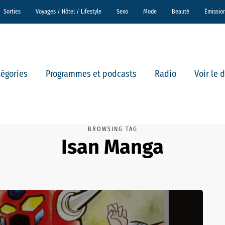
Sorties
Voyages / Hôtel / Lifestyle
Sexo
Mode
Beauté
Émissio
tégories
Programmes et podcasts
Radio
Voir le 
BROWSING TAG
Isan Manga