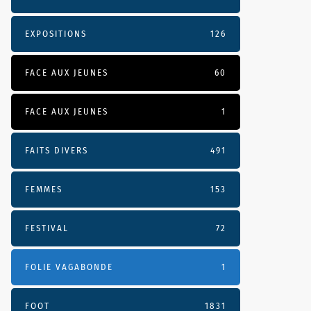
EXPOSITIONS
126
FACE AUX JEUNES
60
FACE AUX JEUNES
1
FAITS DIVERS
491
FEMMES
153
FESTIVAL
72
FOLIE VAGABONDE
1
FOOT
1831