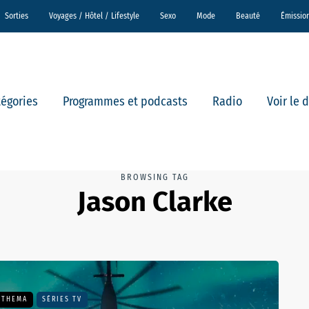
Sorties
Voyages / Hôtel / Lifestyle
Sexo
Mode
Beauté
Émissio
tégories
Programmes et podcasts
Radio
Voir le 
BROWSING TAG
Jason Clarke
 THEMA
SÉRIES TV