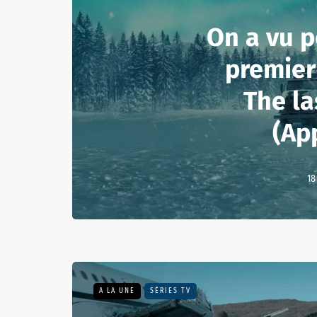
On a vu po
premier
The la
(Ap
18
A LA UNE
SÉRIES TV