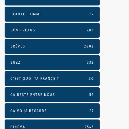
BEAUTÉ-HOMME
37
BONS PLANS
283
BRÈVES
2802
BUZZ
332
C'EST QUOI TA FRANCE ?
30
CA RESTE ENTRE NOUS
56
CA VOUS REGARDE
27
CINÉMA
2546