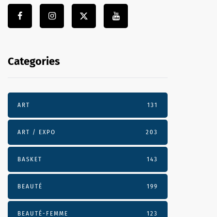
Categories
ART
131
ART / EXPO
203
BASKET
143
BEAUTÉ
199
BEAUTÉ-FEMME
123