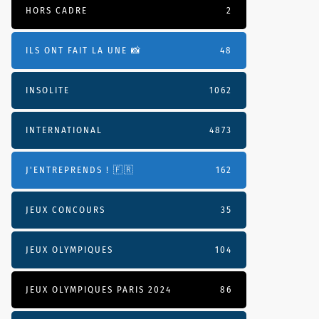
HORS CADRE
2
ILS ONT FAIT LA UNE 📸
48
INSOLITE
1062
INTERNATIONAL
4873
J'ENTREPRENDS ! 🇫🇷
162
JEUX CONCOURS
35
JEUX OLYMPIQUES
104
JEUX OLYMPIQUES PARIS 2024
86