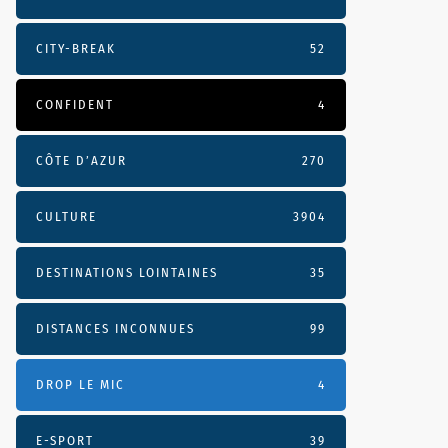
CITY-BREAK
52
CONFIDENT
4
CÔTE D’AZUR
270
CULTURE
3904
DESTINATIONS LOINTAINES
35
DISTANCES INCONNUES
99
DROP LE MIC
4
E-SPORT
39