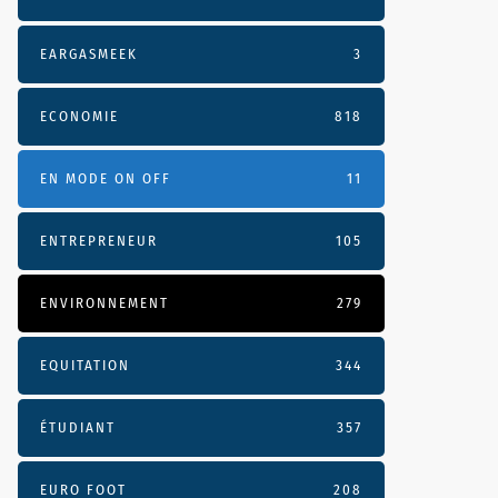
EARGASMEEK
3
ECONOMIE
818
EN MODE ON OFF
11
ENTREPRENEUR
105
ENVIRONNEMENT
279
EQUITATION
344
ÉTUDIANT
357
EURO FOOT
208