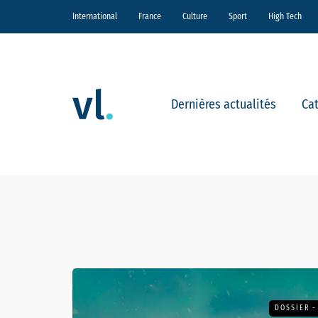
International
France
Culture
Sport
High Tech
Dernières actualités
Ca
DOSSIER -