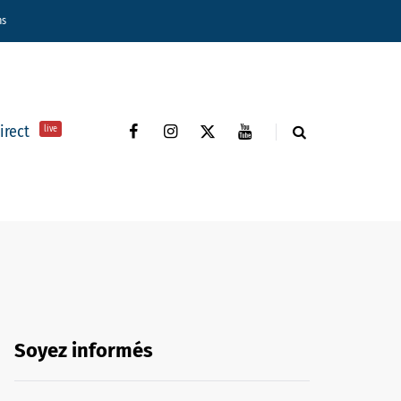
ns
direct
live
Soyez informés