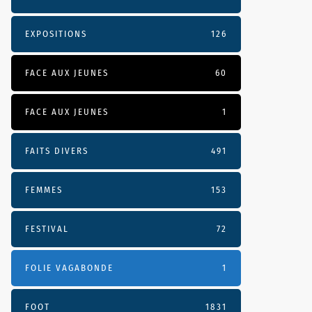
EXPOSITIONS
126
FACE AUX JEUNES
60
FACE AUX JEUNES
1
FAITS DIVERS
491
FEMMES
153
FESTIVAL
72
FOLIE VAGABONDE
1
FOOT
1831