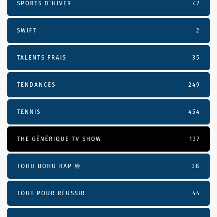
SPORTS D'HIVER
47
SWIFT
2
TALENTS FRAIS
35
TENDANCES
249
TENNIS
454
THE GÉNÉRIQUE TV SHOW
137
TOHU BOHU RAP 🤟
38
TOUT POUR RÉUSSIR
44