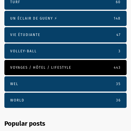
TURF
60
UN ÉCLAIR DE GUENY ⚡️
148
VIE ÉTUDIANTE
47
VOLLEY-BALL
3
VOYAGES / HÔTEL / LIFESTYLE
443
WEL
35
WORLD
36
Popular posts