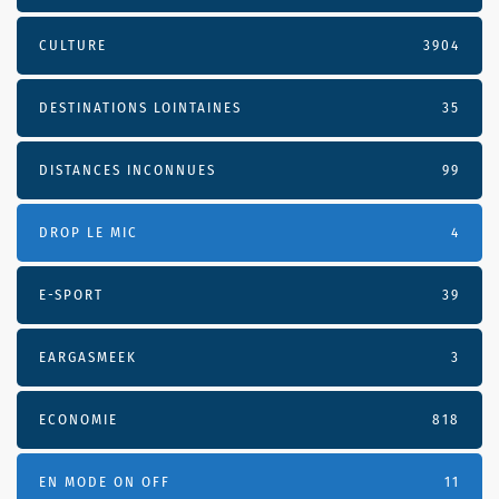
CULTURE
3904
DESTINATIONS LOINTAINES
35
DISTANCES INCONNUES
99
DROP LE MIC
4
E-SPORT
39
EARGASMEEK
3
ECONOMIE
818
EN MODE ON OFF
11