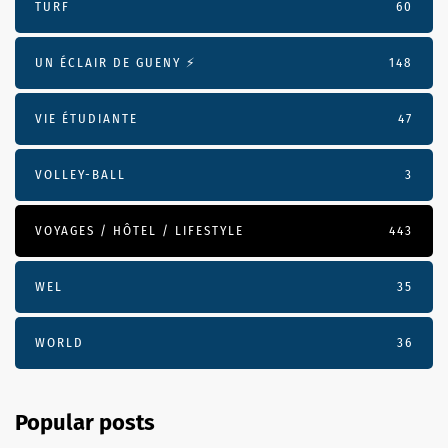
TURF
60
UN ÉCLAIR DE GUENY ⚡️
148
VIE ÉTUDIANTE
47
VOLLEY-BALL
3
VOYAGES / HÔTEL / LIFESTYLE
443
WEL
35
WORLD
36
Popular posts