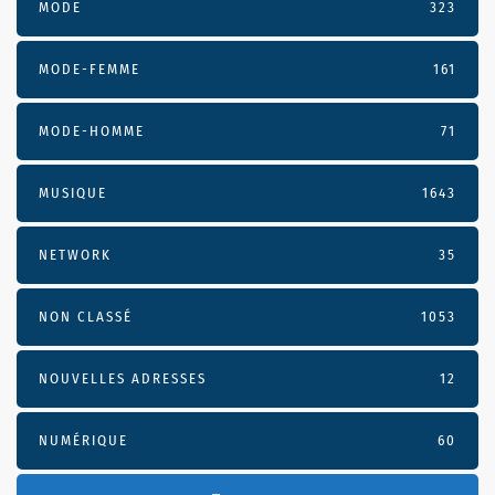
MODE
323
MODE-FEMME
161
MODE-HOMME
71
MUSIQUE
1643
NETWORK
35
NON CLASSÉ
1053
NOUVELLES ADRESSES
12
NUMÉRIQUE
60