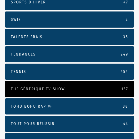
SPORTS D'HIVER
47
SWIFT
2
TALENTS FRAIS
35
TENDANCES
249
TENNIS
454
THE GÉNÉRIQUE TV SHOW
137
TOHU BOHU RAP 🤟
38
TOUT POUR RÉUSSIR
44