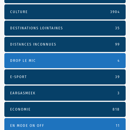
CULTURE
3904
DESTINATIONS LOINTAINES
35
DISTANCES INCONNUES
99
DROP LE MIC
4
E-SPORT
39
EARGASMEEK
3
ECONOMIE
818
EN MODE ON OFF
11