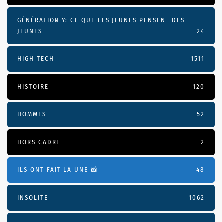
GÉNÉRATION Y: CE QUE LES JEUNES PENSENT DES
JEUNES
24
HIGH TECH
1511
HISTOIRE
120
HOMMES
52
HORS CADRE
2
ILS ONT FAIT LA UNE 📸
48
INSOLITE
1062