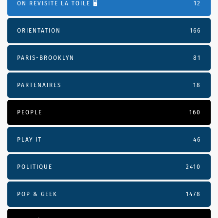
ON REVISITE LA TOILE 🖥️
12
ORIENTATION
166
PARIS-BROOKLYN
81
PARTENAIRES
18
PEOPLE
160
PLAY IT
46
POLITIQUE
2410
POP & GEEK
1478