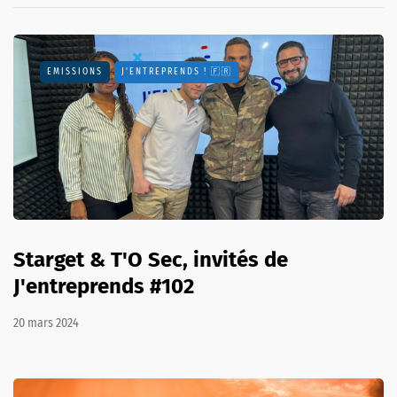
EMISSIONS
J'ENTREPRENDS ! 🇫🇷
Starget & T'O Sec, invités de
J'entreprends #102
20 mars 2024