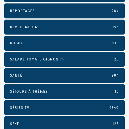
REPORTAGES
284
RÉVEIL MÉDIAS
195
RUGBY
135
SALADE TOMATE OIGNON 🥙
25
SANTÉ
904
SÉJOURS À THÈMES
15
SÉRIES TV
6340
SEXE
123