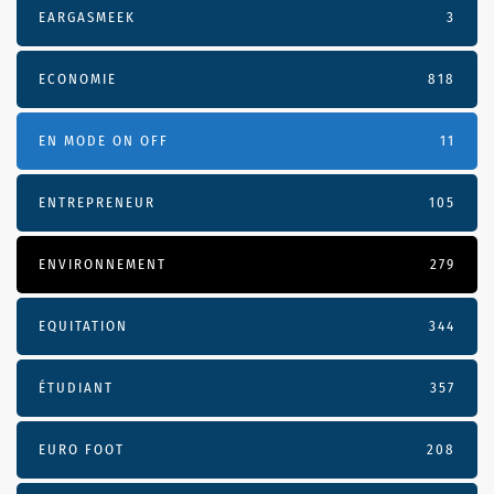
EARGASMEEK
3
ECONOMIE
818
EN MODE ON OFF
11
ENTREPRENEUR
105
ENVIRONNEMENT
279
EQUITATION
344
ÉTUDIANT
357
EURO FOOT
208