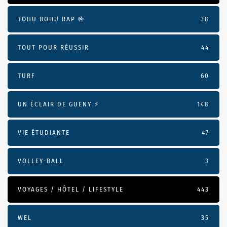
TOHU BOHU RAP 🤟
38
TOUT POUR RÉUSSIR
44
TURF
60
UN ÉCLAIR DE GUENY ⚡️
148
VIE ÉTUDIANTE
47
VOLLEY-BALL
3
VOYAGES / HÔTEL / LIFESTYLE
443
WEL
35