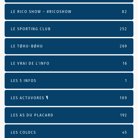
LE RICO SHOW – #RICOSHOW
82
LE SPORTING CLUB
252
LE TØHU-BØHU
269
LE VRAI DE L’INFO
16
LES 5 INFOS
1
LES ACTUVORES 🎙
109
LES AS DU PLACARD
192
LES COLOCS
45