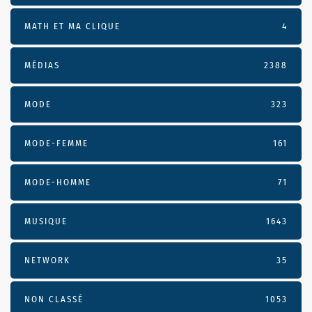
MATH ET MA CLIQUE
4
MÉDIAS
2388
MODE
323
MODE-FEMME
161
MODE-HOMME
71
MUSIQUE
1643
NETWORK
35
NON CLASSÉ
1053