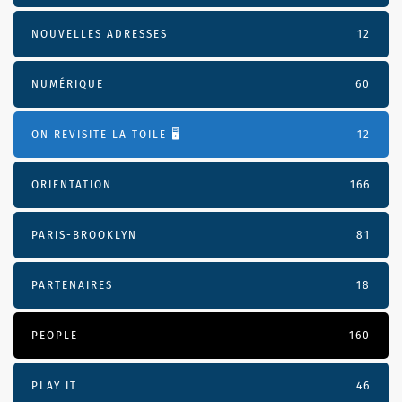
NOUVELLES ADRESSES
12
NUMÉRIQUE
60
ON REVISITE LA TOILE 🖥️
12
ORIENTATION
166
PARIS-BROOKLYN
81
PARTENAIRES
18
PEOPLE
160
PLAY IT
46