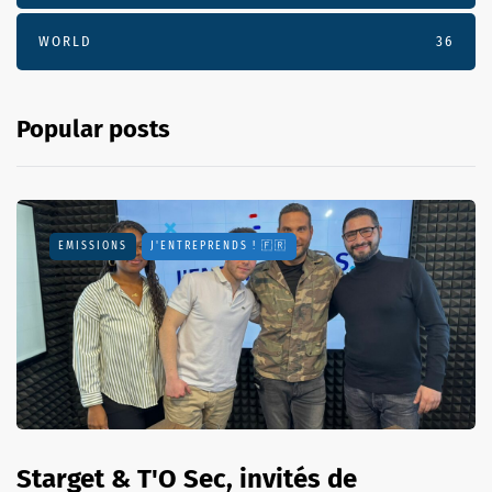
WORLD
36
Popular posts
EMISSIONS
J'ENTREPRENDS ! 🇫🇷
Starget & T'O Sec, invités de