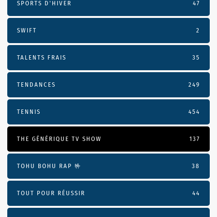
SPORTS D'HIVER
47
SWIFT
2
TALENTS FRAIS
35
TENDANCES
249
TENNIS
454
THE GÉNÉRIQUE TV SHOW
137
TOHU BOHU RAP 🤟
38
TOUT POUR RÉUSSIR
44