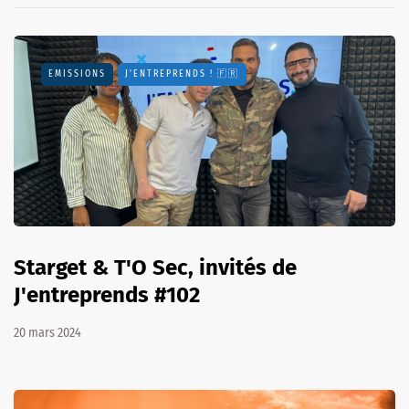
EMISSIONS
J'ENTREPRENDS ! 🇫🇷
Starget & T'O Sec, invités de
J'entreprends #102
20 mars 2024