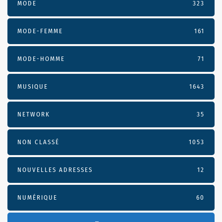
MODE
323
MODE-FEMME
161
MODE-HOMME
71
MUSIQUE
1643
NETWORK
35
NON CLASSÉ
1053
NOUVELLES ADRESSES
12
NUMÉRIQUE
60