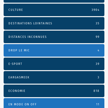
CULTURE
3904
DESTINATIONS LOINTAINES
35
DISTANCES INCONNUES
99
DROP LE MIC
4
E-SPORT
39
EARGASMEEK
3
ECONOMIE
818
EN MODE ON OFF
11