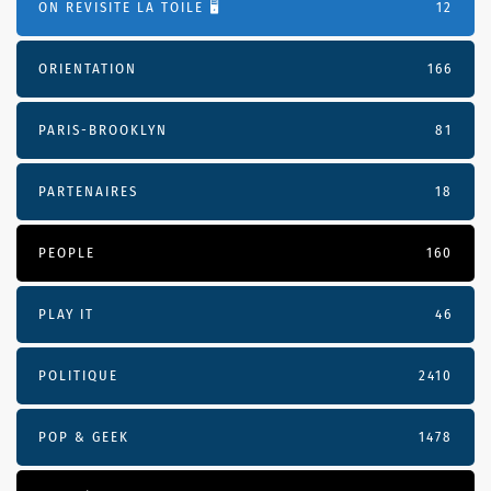
ON REVISITE LA TOILE 🖥️
12
ORIENTATION
166
PARIS-BROOKLYN
81
PARTENAIRES
18
PEOPLE
160
PLAY IT
46
POLITIQUE
2410
POP & GEEK
1478