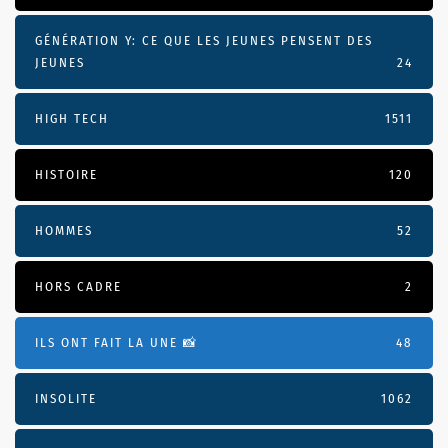
GÉNÉRATION Y: CE QUE LES JEUNES PENSENT DES
JEUNES
24
HIGH TECH
1511
HISTOIRE
120
HOMMES
52
HORS CADRE
2
ILS ONT FAIT LA UNE 📸
48
INSOLITE
1062