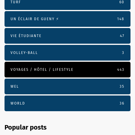
TURF
60
UN ÉCLAIR DE GUENY ⚡️
148
VIE ÉTUDIANTE
47
VOLLEY-BALL
3
VOYAGES / HÔTEL / LIFESTYLE
443
WEL
35
WORLD
36
Popular posts