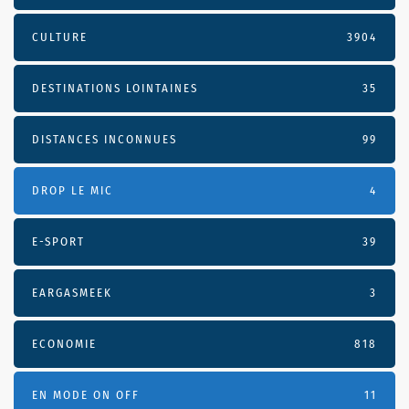
CULTURE
3904
DESTINATIONS LOINTAINES
35
DISTANCES INCONNUES
99
DROP LE MIC
4
E-SPORT
39
EARGASMEEK
3
ECONOMIE
818
EN MODE ON OFF
11