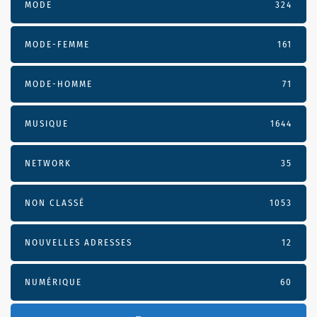
MODE
324
MODE-FEMME
161
MODE-HOMME
71
MUSIQUE
1644
NETWORK
35
NON CLASSÉ
1053
NOUVELLES ADRESSES
12
NUMÉRIQUE
60