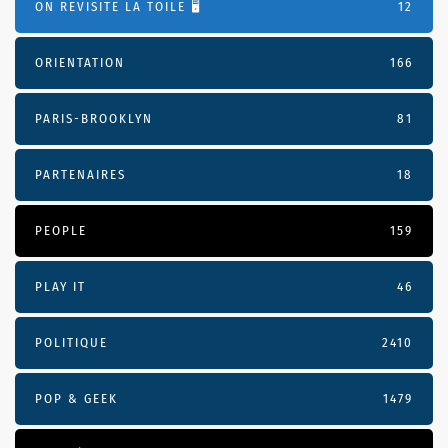
ON REVISITE LA TOILE 🖥️
12
ORIENTATION
166
PARIS-BROOKLYN
81
PARTENAIRES
18
PEOPLE
159
PLAY IT
46
POLITIQUE
2410
POP & GEEK
1479