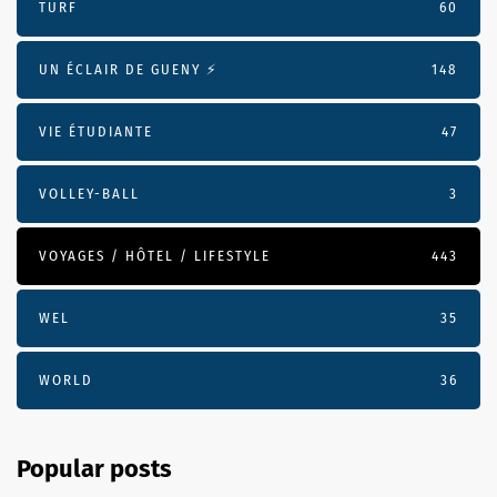
TURF
60
UN ÉCLAIR DE GUENY ⚡️
148
VIE ÉTUDIANTE
47
VOLLEY-BALL
3
VOYAGES / HÔTEL / LIFESTYLE
443
WEL
35
WORLD
36
Popular posts