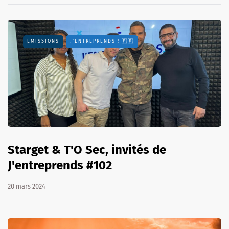
EMISSIONS
J'ENTREPRENDS ! 🇫🇷
Starget & T'O Sec, invités de
J'entreprends #102
20 mars 2024