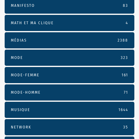
MANIFESTO
83
MATH ET MA CLIQUE
4
MÉDIAS
2388
MODE
323
MODE-FEMME
161
MODE-HOMME
71
MUSIQUE
1644
NETWORK
35