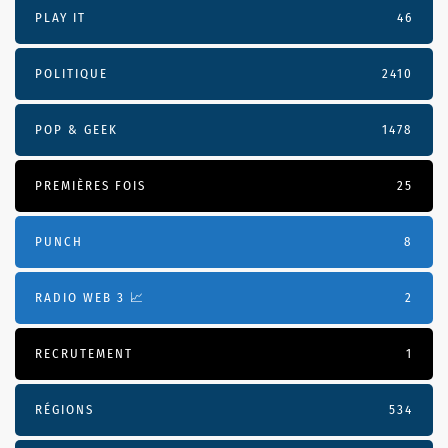
PLAY IT
46
POLITIQUE
2410
POP & GEEK
1478
PREMIÈRES FOIS
25
PUNCH
8
RADIO WEB 3 📈
2
RECRUTEMENT
1
RÉGIONS
534