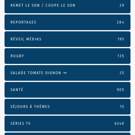
REMET LE SON / COUPE LE SON
29
REPORTAGES
284
RÉVEIL MÉDIAS
195
RUGBY
135
SALADE TOMATE OIGNON 🥙
25
SANTÉ
905
SÉJOURS À THÈMES
15
SÉRIES TV
6340