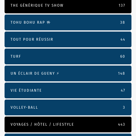
THE GÉNÉRIQUE TV SHOW
137
TOHU BOHU RAP 🤟
38
TOUT POUR RÉUSSIR
44
TURF
60
UN ÉCLAIR DE GUENY ⚡️
148
VIE ÉTUDIANTE
47
VOLLEY-BALL
3
VOYAGES / HÔTEL / LIFESTYLE
443