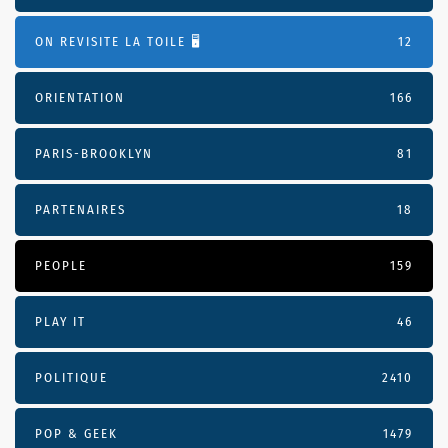
ON REVISITE LA TOILE 🖥️
12
ORIENTATION
166
PARIS-BROOKLYN
81
PARTENAIRES
18
PEOPLE
159
PLAY IT
46
POLITIQUE
2410
POP & GEEK
1479