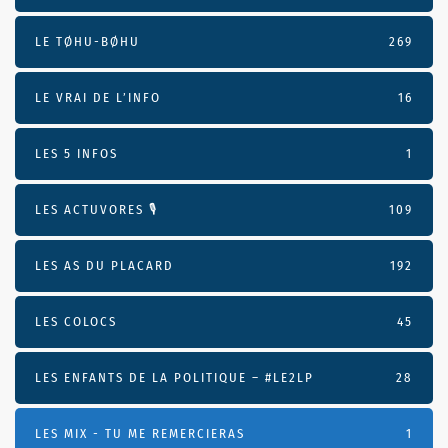
LE TØHU-BØHU
269
LE VRAI DE L’INFO
16
LES 5 INFOS
1
LES ACTUVORES 🎙
109
LES AS DU PLACARD
192
LES COLOCS
45
LES ENFANTS DE LA POLITIQUE – #LE2LP
28
LES MIX - TU ME REMERCIERAS
1