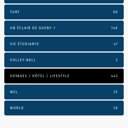
TURF
60
UN ÉCLAIR DE GUENY ⚡️
148
VIE ÉTUDIANTE
47
VOLLEY-BALL
3
VOYAGES / HÔTEL / LIFESTYLE
443
WEL
35
WORLD
36