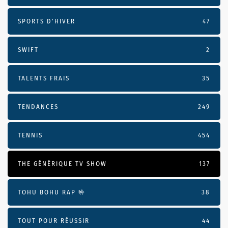
SPORTS D'HIVER
47
SWIFT
2
TALENTS FRAIS
35
TENDANCES
249
TENNIS
454
THE GÉNÉRIQUE TV SHOW
137
TOHU BOHU RAP 🤟
38
TOUT POUR RÉUSSIR
44