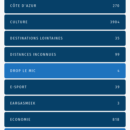
CÔTE D’AZUR
270
CULTURE
3904
DESTINATIONS LOINTAINES
35
DISTANCES INCONNUES
99
DROP LE MIC
4
E-SPORT
39
EARGASMEEK
3
ECONOMIE
818