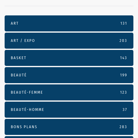
ART
131
ART / EXPO
203
BASKET
143
BEAUTÉ
199
BEAUTÉ-FEMME
123
BEAUTÉ-HOMME
37
BONS PLANS
283