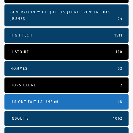
GÉNÉRATION Y: CE QUE LES JEUNES PENSENT DES
JEUNES
24
HIGH TECH
1511
HISTOIRE
120
HOMMES
52
HORS CADRE
2
ILS ONT FAIT LA UNE 📸
48
INSOLITE
1062