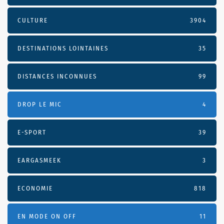
CULTURE
3904
DESTINATIONS LOINTAINES
35
DISTANCES INCONNUES
99
DROP LE MIC
4
E-SPORT
39
EARGASMEEK
3
ECONOMIE
818
EN MODE ON OFF
11