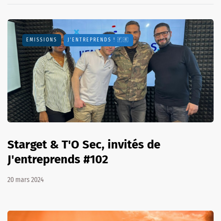
EMISSIONS
J'ENTREPRENDS ! 🇫🇷
Starget & T'O Sec, invités de
J'entreprends #102
20 mars 2024