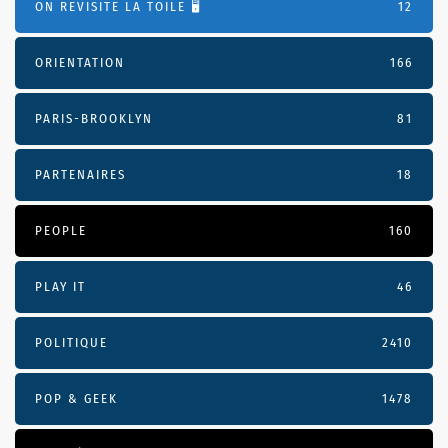
ON REVISITE LA TOILE 🖥️
12
ORIENTATION
166
PARIS-BROOKLYN
81
PARTENAIRES
18
PEOPLE
160
PLAY IT
46
POLITIQUE
2410
POP & GEEK
1478