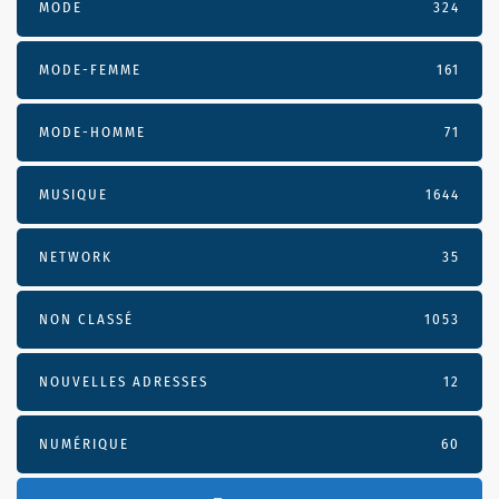
MODE
324
MODE-FEMME
161
MODE-HOMME
71
MUSIQUE
1644
NETWORK
35
NON CLASSÉ
1053
NOUVELLES ADRESSES
12
NUMÉRIQUE
60