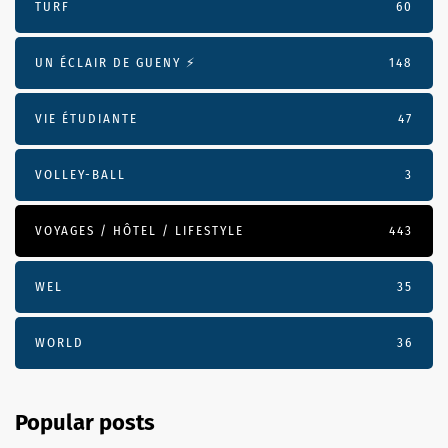
TURF
60
UN ÉCLAIR DE GUENY ⚡️
148
VIE ÉTUDIANTE
47
VOLLEY-BALL
3
VOYAGES / HÔTEL / LIFESTYLE
443
WEL
35
WORLD
36
Popular posts