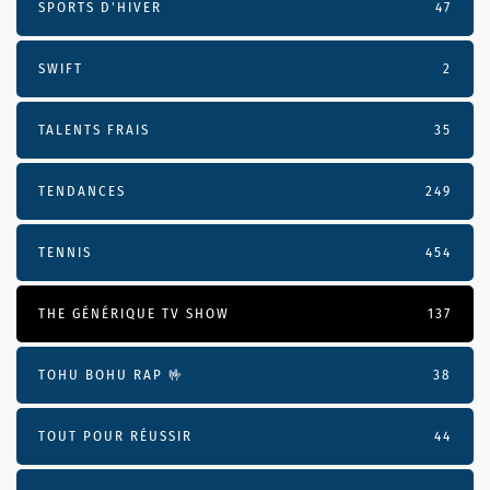
SPORTS D'HIVER
47
SWIFT
2
TALENTS FRAIS
35
TENDANCES
249
TENNIS
454
THE GÉNÉRIQUE TV SHOW
137
TOHU BOHU RAP 🤟
38
TOUT POUR RÉUSSIR
44