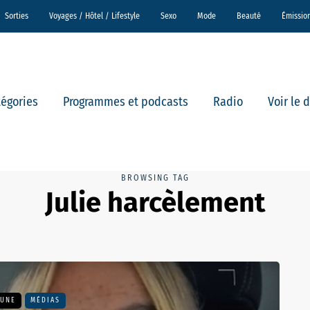
Sorties
Voyages / Hôtel / Lifestyle
Sexo
Mode
Beauté
Émissio
tégories
Programmes et podcasts
Radio
Voir le 
BROWSING TAG
Julie harcèlement
 UNE
MÉDIAS