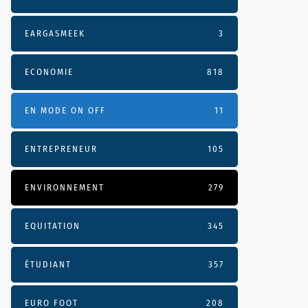
EARGASMEEK
3
ECONOMIE
818
EN MODE ON OFF
11
ENTREPRENEUR
105
ENVIRONNEMENT
279
EQUITATION
345
ÉTUDIANT
357
EURO FOOT
208