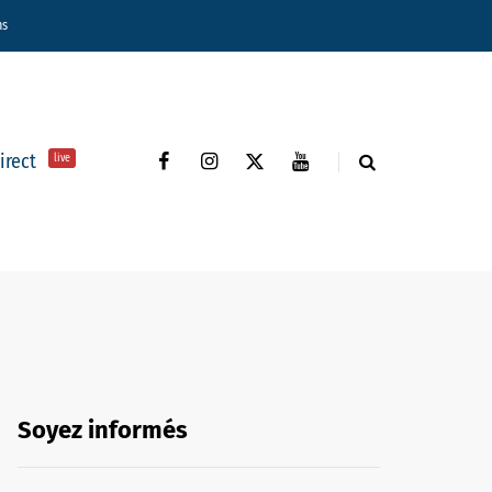
ns
direct
live
Soyez informés