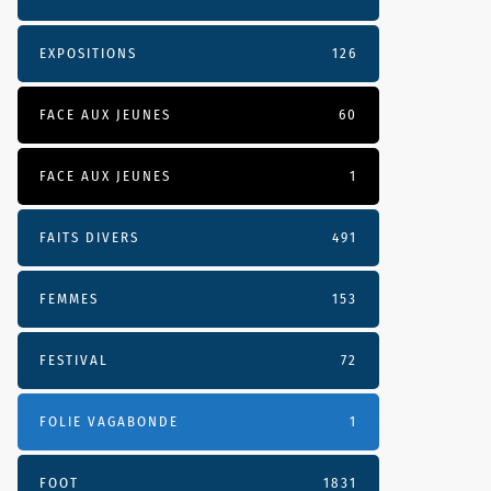
EXPOSITIONS
126
FACE AUX JEUNES
60
FACE AUX JEUNES
1
FAITS DIVERS
491
FEMMES
153
FESTIVAL
72
FOLIE VAGABONDE
1
FOOT
1831