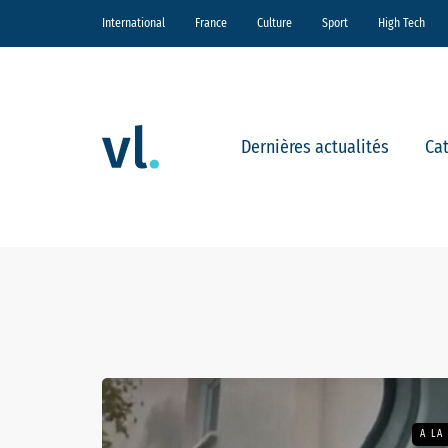
International
France
Culture
Sport
High Tech
Dernières actualités
Ca
A LA