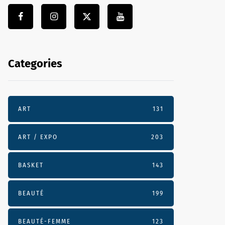
Categories
ART
131
ART / EXPO
203
BASKET
143
BEAUTÉ
199
BEAUTÉ-FEMME
123