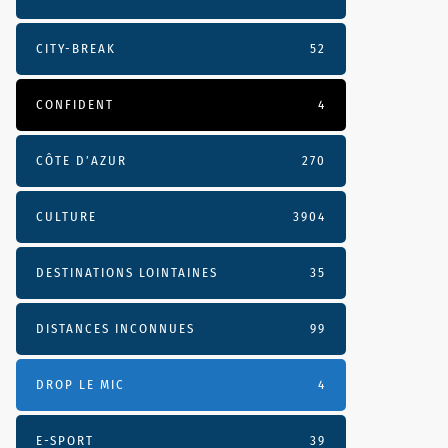
CITY-BREAK
52
CONFIDENT
4
CÔTE D’AZUR
270
CULTURE
3904
DESTINATIONS LOINTAINES
35
DISTANCES INCONNUES
99
DROP LE MIC
4
E-SPORT
39