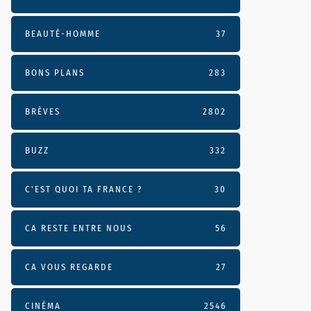
BEAUTÉ-HOMME
37
BONS PLANS
283
BRÈVES
2802
BUZZ
332
C'EST QUOI TA FRANCE ?
30
CA RESTE ENTRE NOUS
56
CA VOUS REGARDE
27
CINÉMA
2546