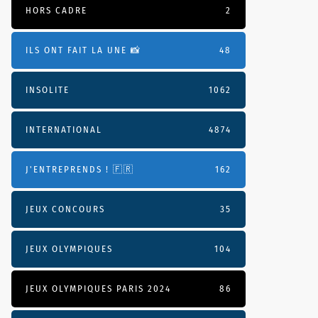
HORS CADRE
2
ILS ONT FAIT LA UNE 📸
48
INSOLITE
1062
INTERNATIONAL
4874
J'ENTREPRENDS ! 🇫🇷
162
JEUX CONCOURS
35
JEUX OLYMPIQUES
104
JEUX OLYMPIQUES PARIS 2024
86