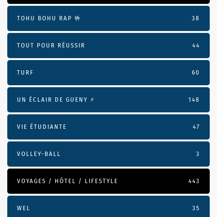
TOHU BOHU RAP 🤟
38
TOUT POUR RÉUSSIR
44
TURF
60
UN ÉCLAIR DE GUENY ⚡️
148
VIE ÉTUDIANTE
47
VOLLEY-BALL
3
VOYAGES / HÔTEL / LIFESTYLE
443
WEL
35