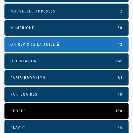
NOUVELLES ADRESSES
12
NUMÉRIQUE
60
ON REVISITE LA TOILE 🖥️
12
ORIENTATION
166
PARIS-BROOKLYN
81
PARTENAIRES
18
PEOPLE
160
PLAY IT
46