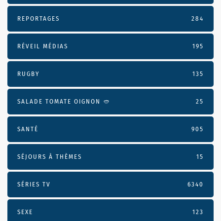
REPORTAGES
284
RÉVEIL MÉDIAS
195
RUGBY
135
SALADE TOMATE OIGNON 🥙
25
SANTÉ
905
SÉJOURS À THÈMES
15
SÉRIES TV
6340
SEXE
123