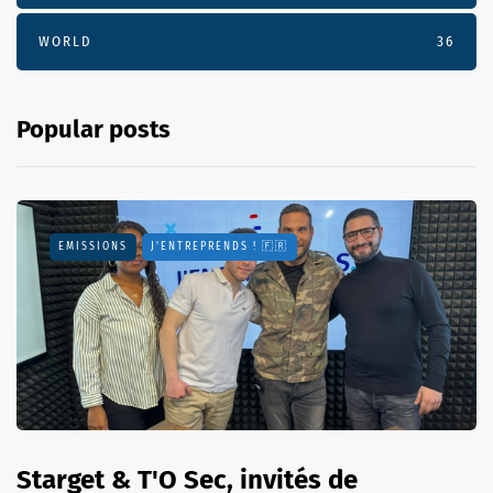
WORLD
36
Popular posts
EMISSIONS
J'ENTREPRENDS ! 🇫🇷
Starget & T'O Sec, invités de