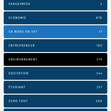
EARGASMEEK
3
ECONOMIE
818
EN MODE ON OFF
11
ENTREPRENEUR
105
ENVIRONNEMENT
279
EQUITATION
344
ÉTUDIANT
357
EURO FOOT
208