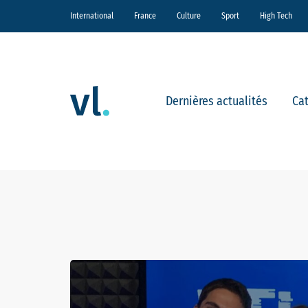
International
France
Culture
Sport
High Tech
Dernières actualités
Ca