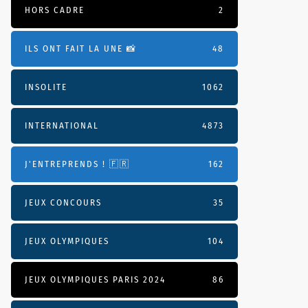
HORS CADRE
2
ILS ONT FAIT LA UNE 📸
48
INSOLITE
1062
INTERNATIONAL
4873
J'ENTREPRENDS ! 🇫🇷
162
JEUX CONCOURS
35
JEUX OLYMPIQUES
104
JEUX OLYMPIQUES PARIS 2024
86