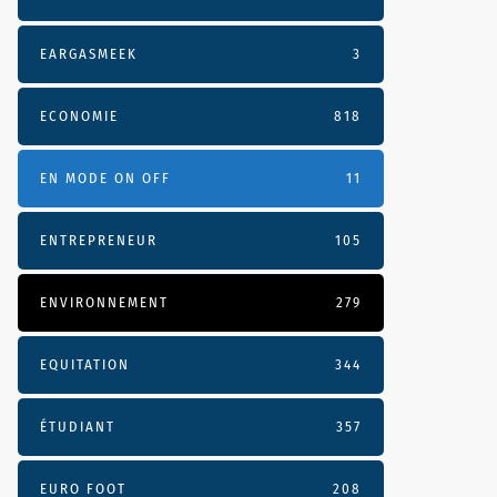
EARGASMEEK
3
ECONOMIE
818
EN MODE ON OFF
11
ENTREPRENEUR
105
ENVIRONNEMENT
279
EQUITATION
344
ÉTUDIANT
357
EURO FOOT
208