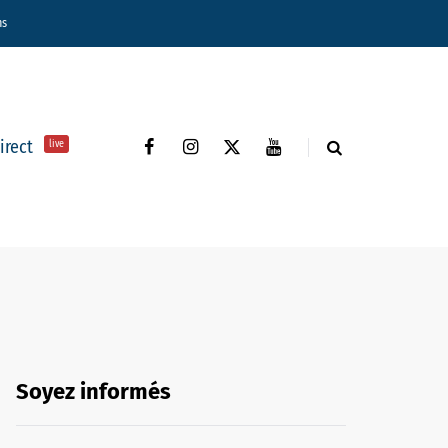
ns
direct
live
Soyez informés