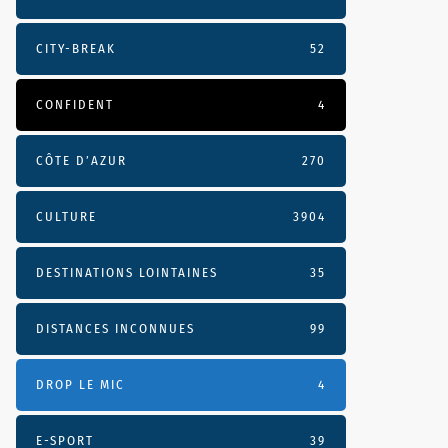
CITY-BREAK
52
CONFIDENT
4
CÔTE D’AZUR
270
CULTURE
3904
DESTINATIONS LOINTAINES
35
DISTANCES INCONNUES
99
DROP LE MIC
4
E-SPORT
39