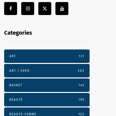
Categories
ART
131
ART / EXPO
203
BASKET
143
BEAUTÉ
199
BEAUTÉ-FEMME
123