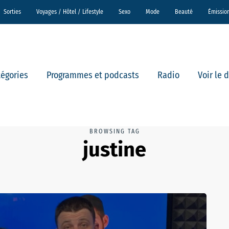
Sorties
Voyages / Hôtel / Lifestyle
Sexo
Mode
Beauté
Émissio
tégories
Programmes et podcasts
Radio
Voir le 
BROWSING TAG
justine