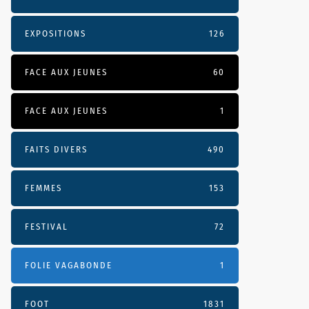
EXPOSITIONS
126
FACE AUX JEUNES
60
FACE AUX JEUNES
1
FAITS DIVERS
490
FEMMES
153
FESTIVAL
72
FOLIE VAGABONDE
1
FOOT
1831