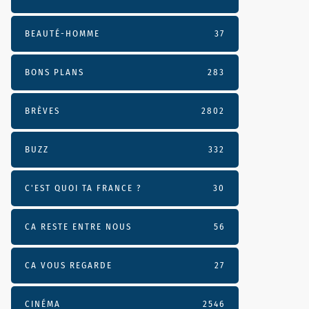
BEAUTÉ-HOMME
37
BONS PLANS
283
BRÈVES
2802
BUZZ
332
C'EST QUOI TA FRANCE ?
30
CA RESTE ENTRE NOUS
56
CA VOUS REGARDE
27
CINÉMA
2546