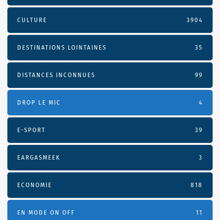
CULTURE
3904
DESTINATIONS LOINTAINES
35
DISTANCES INCONNUES
99
DROP LE MIC
4
E-SPORT
39
EARGASMEEK
3
ECONOMIE
818
EN MODE ON OFF
11