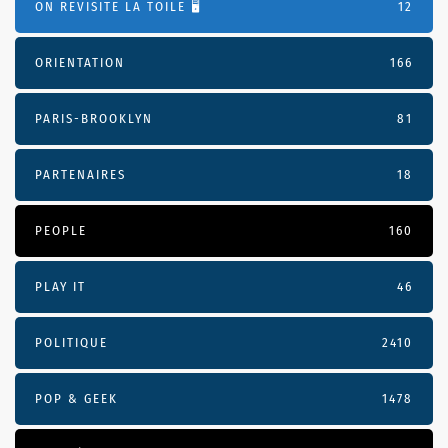
ON REVISITE LA TOILE 🖥️
12
ORIENTATION
166
PARIS-BROOKLYN
81
PARTENAIRES
18
PEOPLE
160
PLAY IT
46
POLITIQUE
2410
POP & GEEK
1478