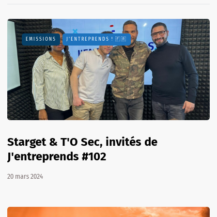
EMISSIONS
J'ENTREPRENDS ! 🇫🇷
Starget & T'O Sec, invités de
J'entreprends #102
20 mars 2024