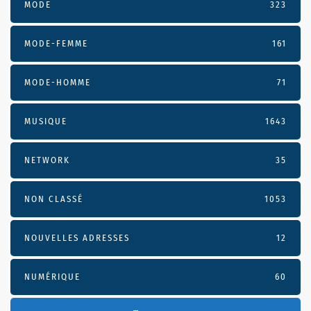
MODE
323
MODE-FEMME
161
MODE-HOMME
71
MUSIQUE
1643
NETWORK
35
NON CLASSÉ
1053
NOUVELLES ADRESSES
12
NUMÉRIQUE
60