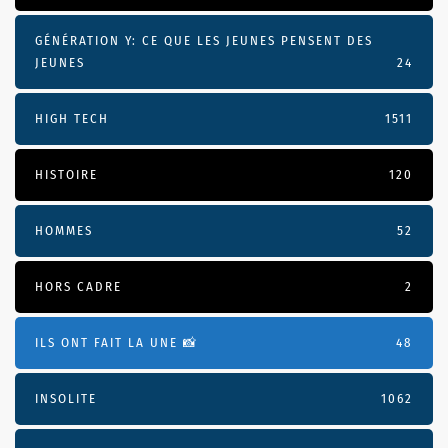
GÉNÉRATION Y: CE QUE LES JEUNES PENSENT DES
JEUNES
24
HIGH TECH
1511
HISTOIRE
120
HOMMES
52
HORS CADRE
2
ILS ONT FAIT LA UNE 📸
48
INSOLITE
1062