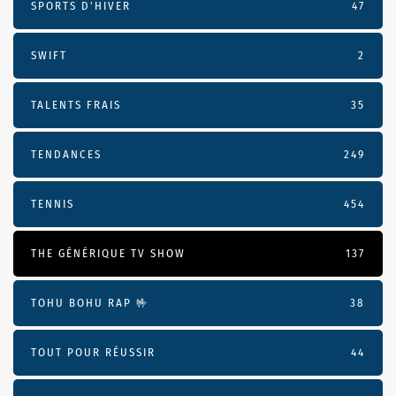
SPORTS D'HIVER
47
SWIFT
2
TALENTS FRAIS
35
TENDANCES
249
TENNIS
454
THE GÉNÉRIQUE TV SHOW
137
TOHU BOHU RAP 🤟
38
TOUT POUR RÉUSSIR
44