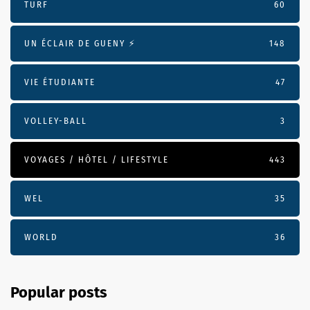
TURF
60
UN ÉCLAIR DE GUENY ⚡️
148
VIE ÉTUDIANTE
47
VOLLEY-BALL
3
VOYAGES / HÔTEL / LIFESTYLE
443
WEL
35
WORLD
36
Popular posts