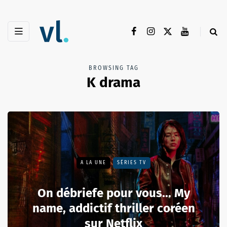
BROWSING TAG
K drama
A LA UNE
SÉRIES TV
On débriefe pour vous... My
name, addictif thriller coréen
sur Netflix