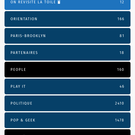
ON REVISITE LA TOILE 🖥️
12
ORIENTATION
166
PARIS-BROOKLYN
81
PARTENAIRES
18
PEOPLE
160
PLAY IT
46
POLITIQUE
2410
POP & GEEK
1478