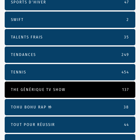
SPORTS D'HIVER
47
SWIFT
2
TALENTS FRAIS
35
TENDANCES
249
TENNIS
454
THE GÉNÉRIQUE TV SHOW
137
TOHU BOHU RAP 🤟
38
TOUT POUR RÉUSSIR
44