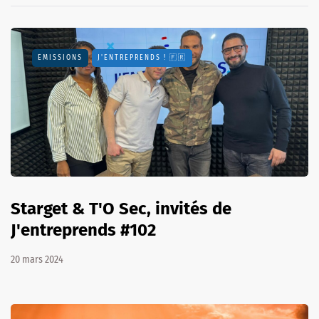
EMISSIONS
J'ENTREPRENDS ! 🇫🇷
Starget & T'O Sec, invités de
J'entreprends #102
20 mars 2024