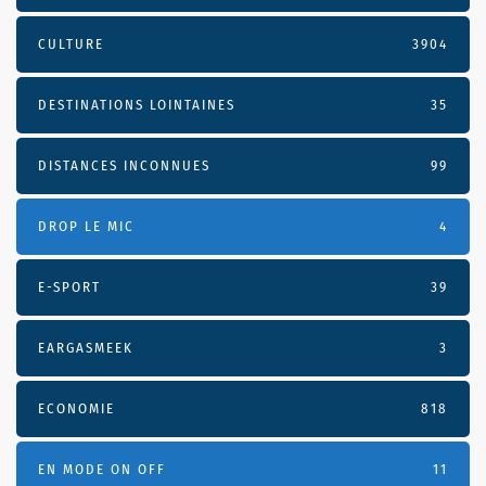
CULTURE
3904
DESTINATIONS LOINTAINES
35
DISTANCES INCONNUES
99
DROP LE MIC
4
E-SPORT
39
EARGASMEEK
3
ECONOMIE
818
EN MODE ON OFF
11