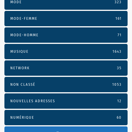
MODE
323
MODE-FEMME
161
MODE-HOMME
71
MUSIQUE
1643
NETWORK
35
NON CLASSÉ
1053
NOUVELLES ADRESSES
12
NUMÉRIQUE
60