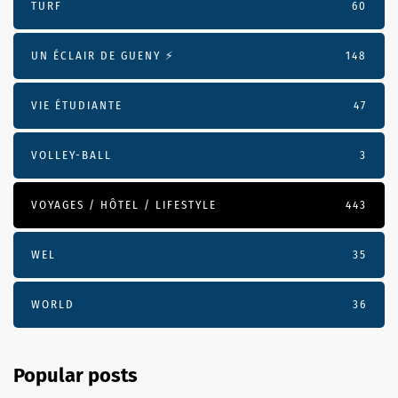
TURF
60
UN ÉCLAIR DE GUENY ⚡️
148
VIE ÉTUDIANTE
47
VOLLEY-BALL
3
VOYAGES / HÔTEL / LIFESTYLE
443
WEL
35
WORLD
36
Popular posts