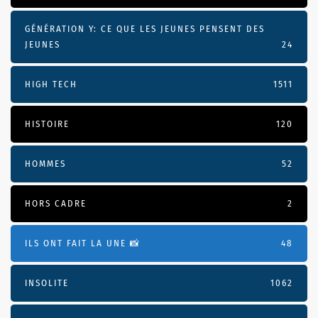
GÉNÉRATION Y: CE QUE LES JEUNES PENSENT DES
JEUNES
24
HIGH TECH
1511
HISTOIRE
120
HOMMES
52
HORS CADRE
2
ILS ONT FAIT LA UNE 📸
48
INSOLITE
1062