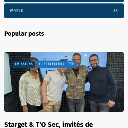
WORLD
36
Popular posts
EMISSIONS
J'ENTREPRENDS ! 🇫🇷
Starget & T'O Sec, invités de