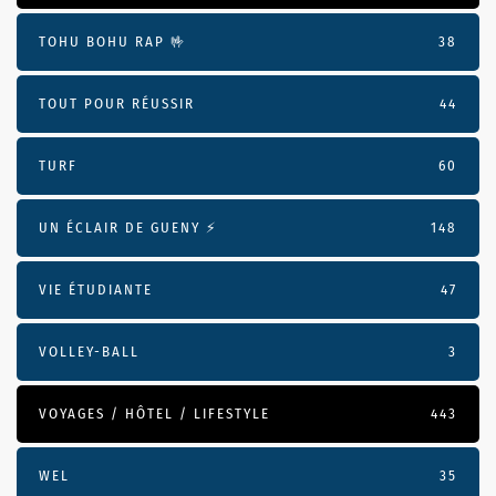
TOHU BOHU RAP 🤟
38
TOUT POUR RÉUSSIR
44
TURF
60
UN ÉCLAIR DE GUENY ⚡️
148
VIE ÉTUDIANTE
47
VOLLEY-BALL
3
VOYAGES / HÔTEL / LIFESTYLE
443
WEL
35