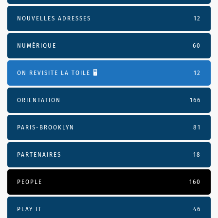
NOUVELLES ADRESSES
12
NUMÉRIQUE
60
ON REVISITE LA TOILE 🖥️
12
ORIENTATION
166
PARIS-BROOKLYN
81
PARTENAIRES
18
PEOPLE
160
PLAY IT
46