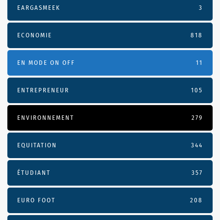
EARGASMEEK
3
ECONOMIE
818
EN MODE ON OFF
11
ENTREPRENEUR
105
ENVIRONNEMENT
279
EQUITATION
344
ÉTUDIANT
357
EURO FOOT
208