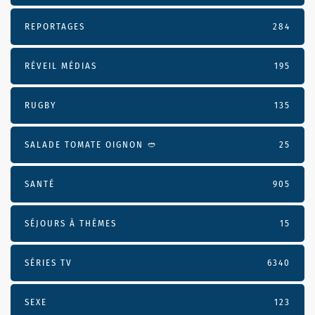
REPORTAGES
284
RÉVEIL MÉDIAS
195
RUGBY
135
SALADE TOMATE OIGNON 🥙
25
SANTÉ
905
SÉJOURS À THÈMES
15
SÉRIES TV
6340
SEXE
123