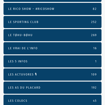
LE RICO SHOW – #RICOSHOW
82
LE SPORTING CLUB
252
LE TØHU-BØHU
269
LE VRAI DE L’INFO
16
LES 5 INFOS
1
LES ACTUVORES 🎙
109
LES AS DU PLACARD
192
LES COLOCS
45