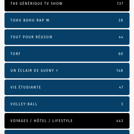
THE GÉNÉRIQUE TV SHOW
137
TOHU BOHU RAP 🤟
38
TOUT POUR RÉUSSIR
44
TURF
60
UN ÉCLAIR DE GUENY ⚡️
148
VIE ÉTUDIANTE
47
VOLLEY-BALL
3
VOYAGES / HÔTEL / LIFESTYLE
443