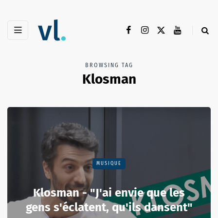
BROWSING TAG
Klosman
MUSIQUE
Klosman - "J'ai envie que les
gens s'éclatent, qu'ils dansent"