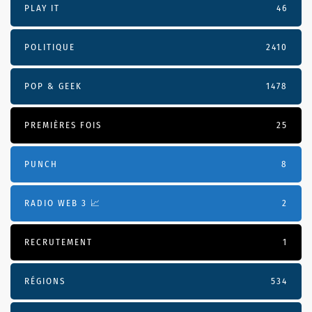
PLAY IT
46
POLITIQUE
2410
POP & GEEK
1478
PREMIÈRES FOIS
25
PUNCH
8
RADIO WEB 3 📈
2
RECRUTEMENT
1
RÉGIONS
534