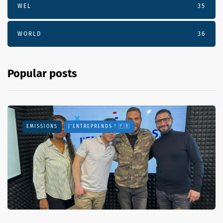
WEL
35
WORLD
36
Popular posts
EMISSIONS
J'ENTREPRENDS ! 🇫🇷