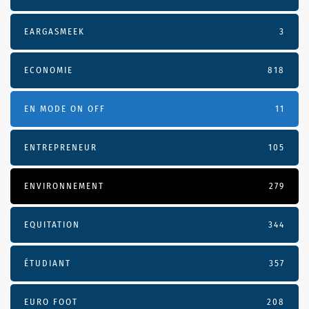
EARGASMEEK
3
ECONOMIE
818
EN MODE ON OFF
11
ENTREPRENEUR
105
ENVIRONNEMENT
279
EQUITATION
344
ÉTUDIANT
357
EURO FOOT
208