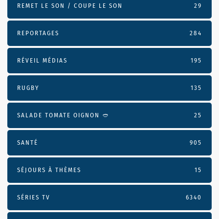
REMET LE SON / COUPE LE SON
29
REPORTAGES
284
RÉVEIL MÉDIAS
195
RUGBY
135
SALADE TOMATE OIGNON 🥙
25
SANTÉ
905
SÉJOURS À THÈMES
15
SÉRIES TV
6340