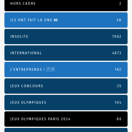
HORS CADRE
2
ILS ONT FAIT LA UNE 📸
48
INSOLITE
1062
INTERNATIONAL
4873
J'ENTREPRENDS ! 🇫🇷
162
JEUX CONCOURS
35
JEUX OLYMPIQUES
104
JEUX OLYMPIQUES PARIS 2024
86